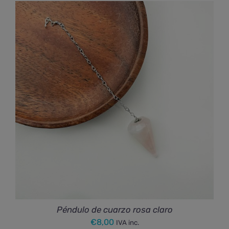
precios:
desde
€175,00
hasta
€176,50
Péndulo de cuarzo rosa claro
€
8,00
IVA inc.