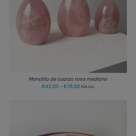
Monolito de cuarzo rosa mediano
Rango
€
43,00
-
€
78,00
IVA inc.
de
precios:
desde
€43,00
hasta
€78,00