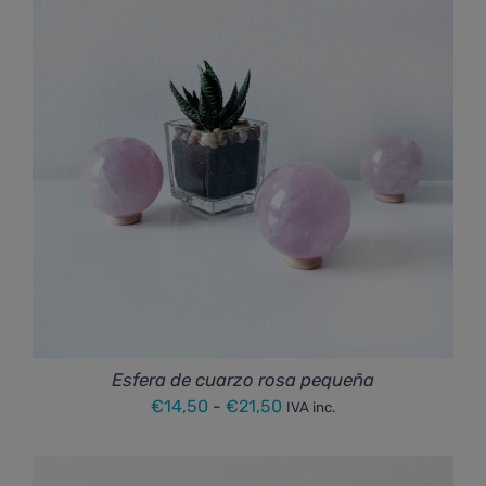
€18,50
hasta
€30,50
Esfera de cuarzo rosa pequeña
Rango
€
14,50
-
€
21,50
IVA inc.
de
precios: