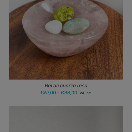
Bol de cuarzo rosa
Rango
€
67,00
-
€
88,00
IVA inc.
de
precios:
desde
€67,00