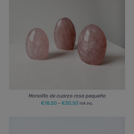
hasta
€88,00
Monolito de cuarzo rosa pequeño
Rango
€
18,50
-
€
30,50
IVA inc.
de
precios:
desde