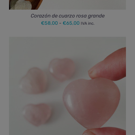
Corazón de cuarzo rosa grande
Rango
€
58,00
-
€
65,00
IVA inc.
de
precios:
desde
€58,00
hasta
€65,00