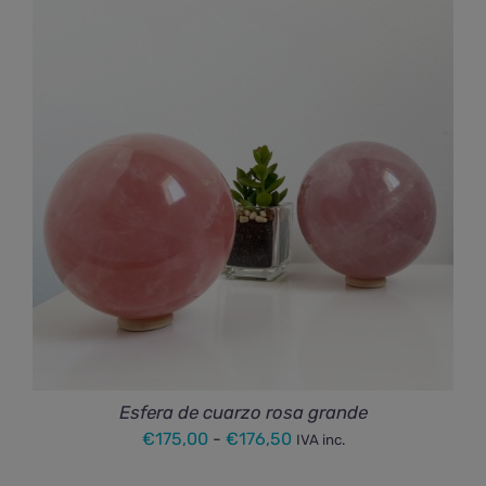
desde
€14,50
hasta
€21,50
Esfera de cuarzo rosa grande
Rango
€
175,00
-
€
176,50
IVA inc.
de