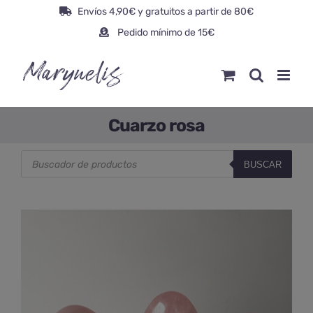
Saltar
Envíos 4,90€ y gratuitos a partir de 80€
al
Pedido mínimo de 15€
contenido
Cuarzo rosa
Búsqueda
BUSCAR
de
productos