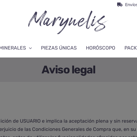
Envíos
MINERALES
PIEZAS ÚNICAS
HORÓSCOPO
PACK
Aviso legal
ición de USUARIO e implica la aceptación plena y sin reserv
 perjuicio de las Condiciones Generales de Compra que, en su 