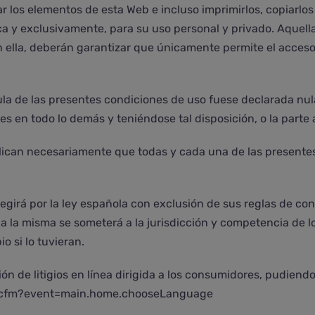
zar los elementos de esta Web e incluso imprimirlos, copiarl
ca y exclusivamente, para su uso personal y privado. Aquell
n ella, deberán garantizar que únicamente permite el acceso
a de las presentes condiciones de uso fuese declarada nula,
es en todo lo demás y teniéndose tal disposición, o la parte
mplican necesariamente que todas y cada una de las presen
girá por la ley española con exclusión de sus reglas de con
s a la misma se someterá a la jurisdicción y competencia de l
 si lo tuvieran.
ón de litigios en línea dirigida a los consumidores, pudiend
x.cfm?event=main.home.chooseLanguage