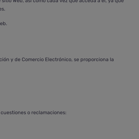
 sitio Web, así como cada vez que acceda a él, ya que
es.
web.
mación y de Comercio Electrónico, se proporciona la
, cuestiones o reclamaciones: