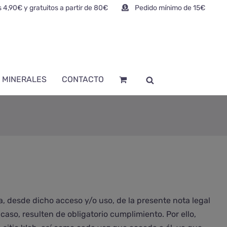
 4,90€ y gratuitos a partir de 80€
Pedido mínimo de 15€
 MINERALES
CONTACTO
a, desde dicho acceso y/o uso, de la presente nota legal
caso, resulten de obligatorio cumplimiento. Por ello,