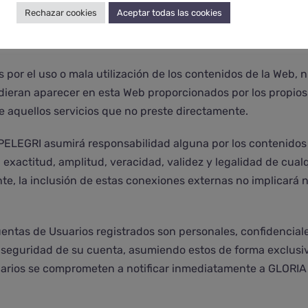
mpoco garantiza la ausencia de virus, malwares, troyanos u
Rechazar cookies
Aceptar todas las cookies
, excluyendo cualquier responsabilidad por los daños de cua
 los daños causados por terceras personas mediante introm
por el uso o mala utilización de los contenidos de la Web, n
udieran aparecer en esta Web proporcionados por los propio
 aquellos servicios que no preste directamente.
EGRI asumirá responsabilidad alguna por los contenidos de
ad, exactitud, amplitud, veracidad, validez y legalidad de cu
nte, la inclusión de estas conexiones externas no implicará n
ntas de Usuarios registrados son personales, confidenciales
 seguridad de su cuenta, asumiendo estos de forma exclusiv
suarios se comprometen a notificar inmediatamente a GLORIA