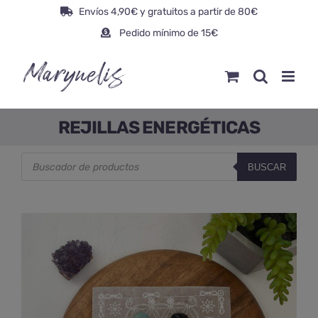
Saltar
Envíos 4,90€ y gratuitos a partir de 80€
al
Pedido mínimo de 15€
contenido
REJILLAS ENERGÉTICAS
Búsqueda
BUSCAR
de
productos