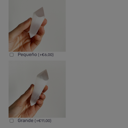
Pequeño
(
+
€
6,00
)
Grande
(
+
€
11,00
)