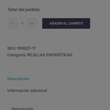
Total del pedido:
AÑADIR AL CARRITO
Rejilla
energética
de
limpieza
SKU:
990027-17
electromagnética
Categoría:
REJILLAS ENERGÉTICAS
grande
cantidad
Descripción
Información adicional
Descripción