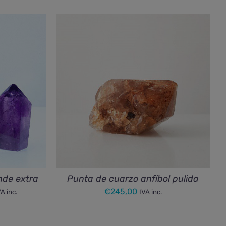
nde extra
Punta de cuarzo anfíbol pulida
ango
€
245,00
VA inc.
IVA inc.
e
ecios: