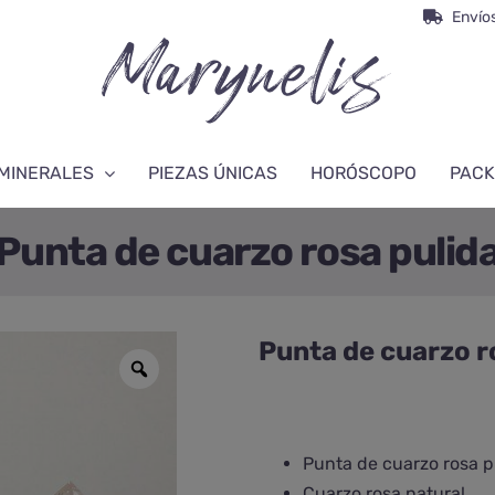
Envíos
MINERALES
PIEZAS ÚNICAS
HORÓSCOPO
PACK
Punta de cuarzo rosa pulid
Punta de cuarzo r
Punta de cuarzo rosa p
Cuarzo rosa natural