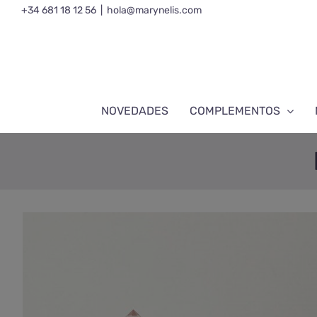
Saltar
+34 681 18 12 56
|
hola@marynelis.com
al
contenido
NOVEDADES
COMPLEMENTOS