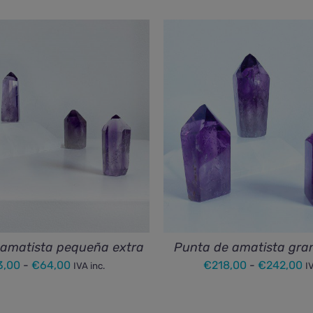
 amatista pequeña extra
Punta de amatista gra
Rango
R
3,00
-
€
64,00
€
218,00
-
€
242,00
IVA inc.
I
de
d
precios:
pr