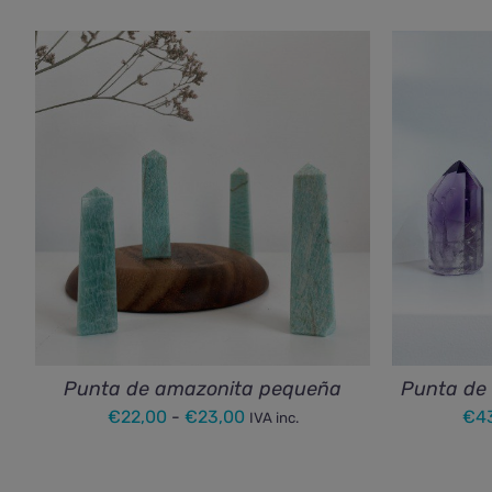
Punta de amazonita pequeña
Punta de
Rango
€
22,00
-
€
23,00
€
4
IVA inc.
de
precios: