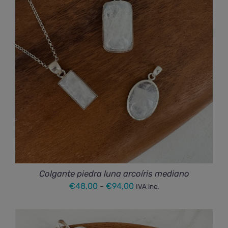
Colgante piedra luna arcoíris mediano
Rango
€
48,00
-
€
94,00
IVA inc.
de
precios:
desde