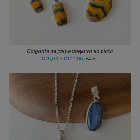
Colgante de jaspe abejorro en plata
Rango
€
75,00
-
€
100,00
IVA inc.
de
precios:
desde
€75,00
hasta
€100,00