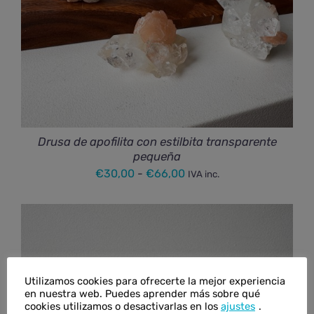
Drusa de apofilita con estilbita transparente
pequeña
Rango
€
30,00
-
€
66,00
IVA inc.
de
precios:
desde
€30,00
hasta
Utilizamos cookies para ofrecerte la mejor experiencia
€66,00
en nuestra web. Puedes aprender más sobre qué
cookies utilizamos o desactivarlas en los
ajustes
.