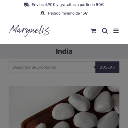
Saltar
Envíos 4,90€ y gratuitos a partir de 80€
al
Pedido mínimo de 15€
contenido
India
Búsqueda
BUSCAR
de
productos