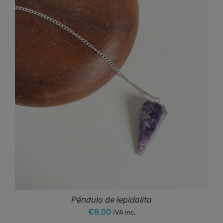
precios:
desde
€88,00
hasta
€180,00
Péndulo de lepidolita
€
8,00
IVA inc.