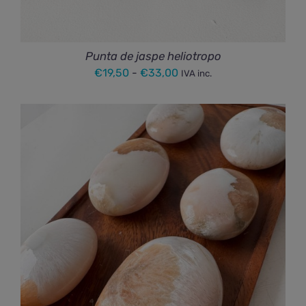
Punta de jaspe heliotropo
Rango
€
19,50
-
€
33,00
IVA inc.
de
precios:
desde
€19,50
hasta
€33,00