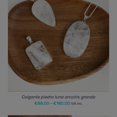
€48,00
hasta
€94,00
Colgante piedra luna arcoíris grande
Rango
€
88,00
-
€
180,00
IVA inc.
de