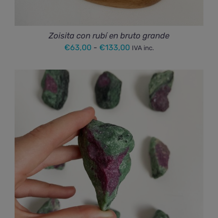
Zoisita con rubí en bruto grande
Rango
€
63,00
-
€
133,00
IVA inc.
de
precios:
desde
€63,00
hasta
€133,00