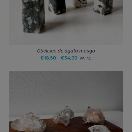
Obelisco de ágata musgo
Rango
€
18,50
-
€
34,00
IVA inc.
de
precios:
desde
€18,50
hasta
€34,00