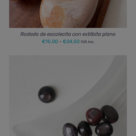
Rodado de escolecita con estilbita plano
Rango
€
15,00
-
€
24,50
IVA inc.
de
precios:
desde
€15,00
hasta
€24,50