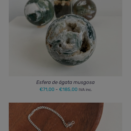
Esfera de ágata musgosa
Rango
€
71,00
-
€
185,00
IVA inc.
de
precios:
desde
€71,00
hasta