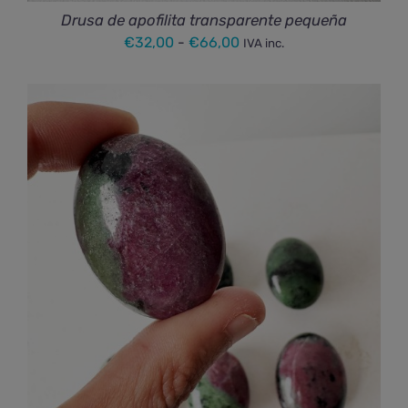
Drusa de apofilita transparente pequeña
Rango
€
32,00
-
€
66,00
IVA inc.
de
precios:
desde
€32,00
hasta
€66,00