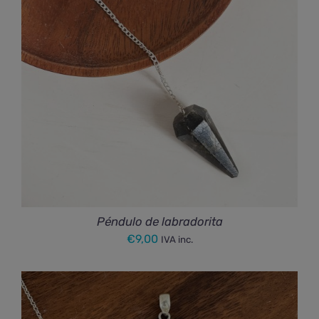
€185,00
Péndulo de labradorita
€
9,00
IVA inc.