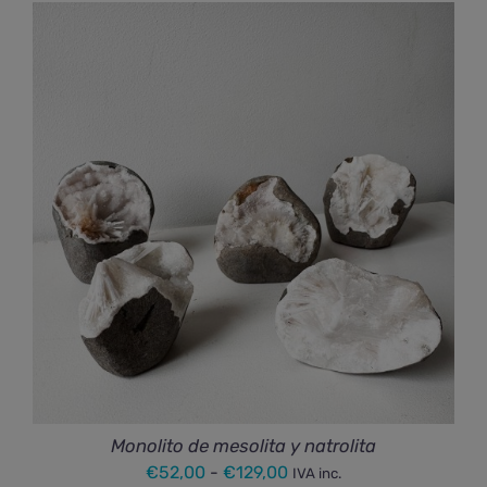
Monolito de mesolita y natrolita
Rango
€
52,00
-
€
129,00
IVA inc.