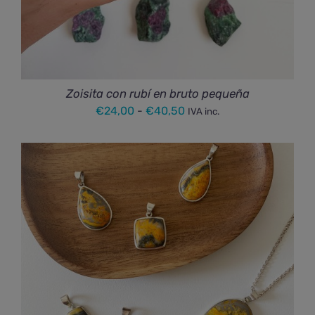
Zoisita con rubí en bruto pequeña
Rango
€
24,00
-
€
40,50
IVA inc.
de
precios:
desde
€24,00
hasta
€40,50