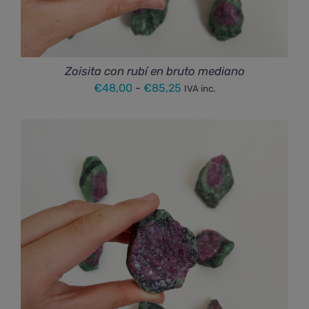
Zoisita con rubí en bruto mediano
Rango
€
48,00
-
€
85,25
IVA inc.
de
precios:
desde
€48,00
hasta
€85,25