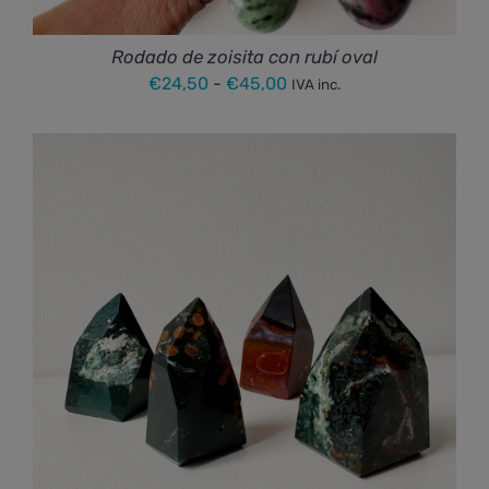
Rodado de zoisita con rubí oval
Rango
€
24,50
-
€
45,00
IVA inc.
de
precios:
desde
€24,50
hasta
€45,00