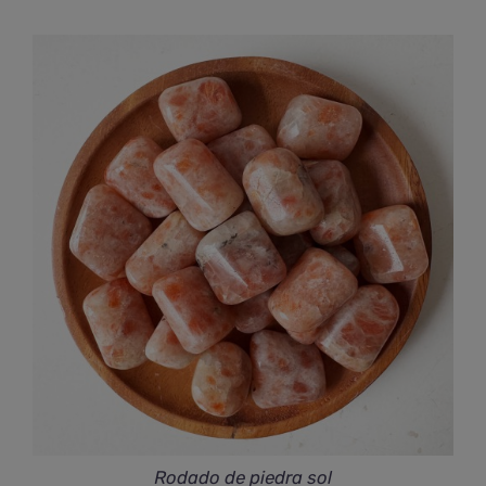
de
precios:
desde
€52,00
hasta
€129,00
Rodado de piedra sol