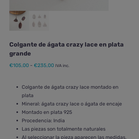
Colgante de ágata crazy lace en plata
grande
Rango
€
105,00
-
€
235,00
IVA inc.
de
precios:
Colgante de ágata crazy lace montado en
desde
plata
€105,00
Mineral: ágata crazy lace o ágata de encaje
hasta
Montado en plata 925
€235,00
Procedencia: India
Las piezas son totalmente naturales
Al seleccionar la pieza aparecen las medidas,