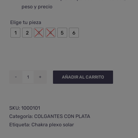
peso y precio

Elige tu pieza
1
2
3
4
5
6
AÑADIR AL CARRITO
Colgante
de
ágata
crazy
SKU:
1000101
lace
Categoría:
COLGANTES CON PLATA
en
Etiqueta:
Chakra plexo solar
plata