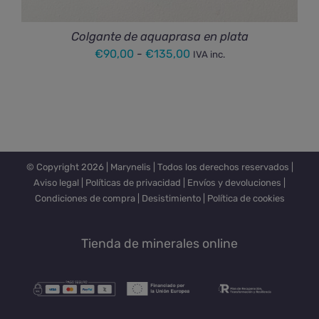
Colgante de aquaprasa en plata
Rango
€
90,00
-
€
135,00
IVA inc.
de
precios:
desde
€90,00
hasta
© Copyright
2026 |
Marynelis
| Todos los derechos reservados |
€135,00
Aviso legal
|
Políticas de privacidad
|
Envíos y devoluciones
|
Condiciones de compra
|
Desistimiento
|
Política de cookies
Tienda de minerales online