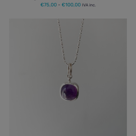
Rango
€
75,00
-
€
100,00
IVA inc.
de
precios:
desde
€75,00
hasta
€100,00