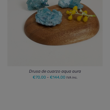
Drusa de cuarzo aqua aura
Rango
€
70,00
-
€
144,00
IVA inc.
de
precios:
desde
€70,00