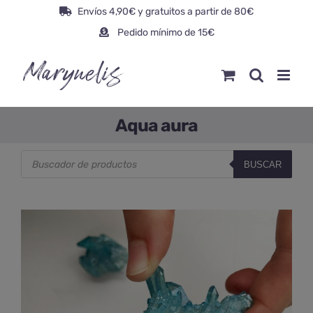
Saltar
Envíos 4,90€ y gratuitos a partir de 80€
al
Pedido mínimo de 15€
contenido
Aqua aura
Búsqueda
BUSCAR
de
productos