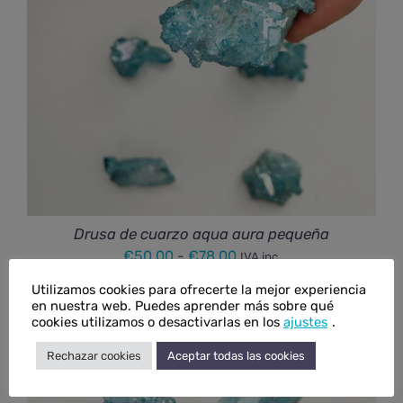
Drusa de cuarzo aqua aura pequeña
Rango
€
50,00
-
€
78,00
IVA inc.
de
Utilizamos cookies para ofrecerte la mejor experiencia
precios:
en nuestra web. Puedes aprender más sobre qué
cookies utilizamos o desactivarlas en los
ajustes
.
desde
€50,00
Rechazar cookies
Aceptar todas las cookies
hasta
€78,00