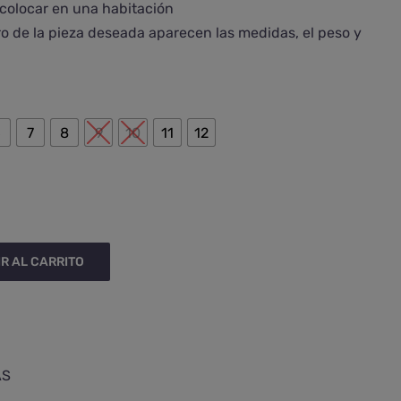
 colocar en una habitación
ro de la pieza deseada aparecen las medidas, el peso y

6
7
8
9
10
11
12
R AL CARRITO
AS