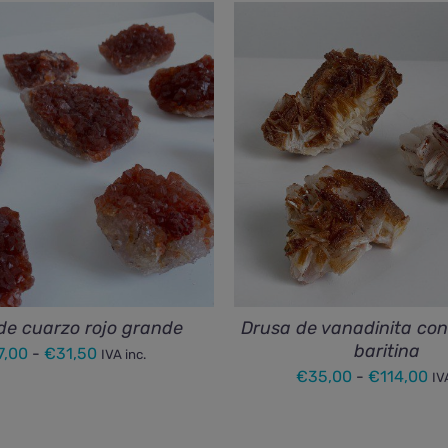
de cuarzo rojo grande
Drusa de vanadinita con
baritina
Rango
7,00
-
€
31,50
IVA inc.
Ra
€
35,00
-
€
114,00
de
IV
de
precios:
pr
desde