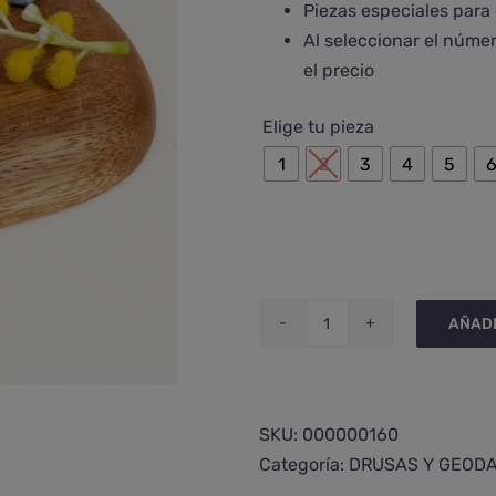
Piezas especiales para
Al seleccionar el núme
el precio
Elige tu pieza
1
2
3
4
5
AÑADI
Drusa
de
cuarzo
aqua
SKU:
000000160
aura
Categoría:
DRUSAS Y GEOD
cantidad