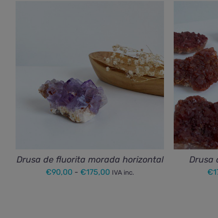
Drusa de fluorita morada horizontal
Drusa 
Rango
€
90,00
-
€
175,00
€
1
IVA inc.
de
precios:
desde