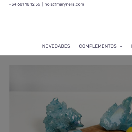
Saltar
+34 681 18 12 56
|
hola@marynelis.com
al
contenido
NOVEDADES
COMPLEMENTOS