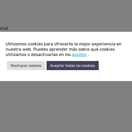
onal
N/D
Utilizamos cookies para ofrecerte la mejor experiencia en
nuestra web. Puedes aprender más sobre qué cookies
N/D
utilizamos o desactivarlas en los
ajustes
.
Aqua aura
Rechazar cookies
Aceptar todas las cookies
Brasil