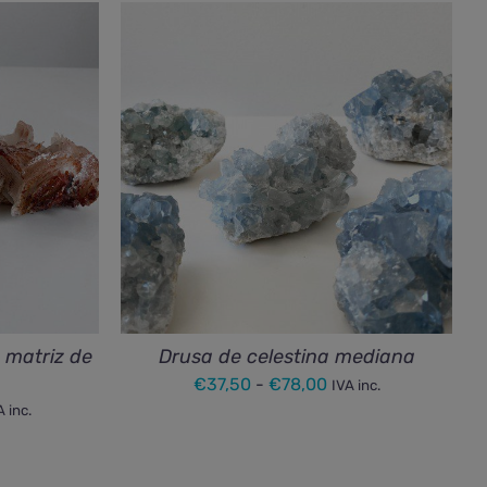
 matriz de
Drusa de celestina mediana
Rango
€
37,50
-
€
78,00
IVA inc.
ngo
A inc.
de
precios:
ecios:
desde