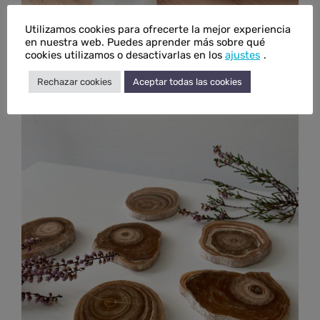
Utilizamos cookies para ofrecerte la mejor experiencia
en nuestra web. Puedes aprender más sobre qué
cookies utilizamos o desactivarlas en los
ajustes
.
Rodado de selenita
Rango
€
3,00
-
€
10,00
IVA inc.
Rechazar cookies
Aceptar todas las cookies
de
precios:
desde
€3,00
hasta
€10,00