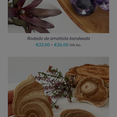
Rodado de amatista bandeada
Rango
€
22,00
-
€
26,00
IVA inc.
de
precios:
desde
€22,00
hasta
€26,00