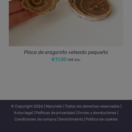
Placa de aragonito veteado pequeño
€
17,00
IVA inc.
© Copyright
2026 |
Marynelis
| Todos los derechos reservados |
Aviso legal
|
Políticas de privacidad
|
Envíos y devoluciones
|
Condiciones de compra
|
Desistimiento
|
Política de cookies