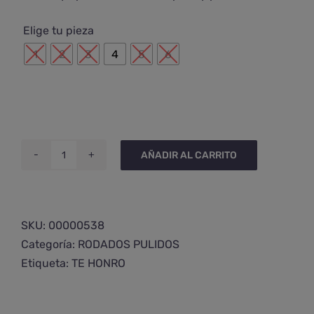

Elige tu pieza
1
2
3
4
5
6
AÑADIR AL CARRITO
Rodado
de
cuarzo
chamánico
SKU:
00000538
grande
Categoría:
RODADOS PULIDOS
cantidad
Etiqueta:
TE HONRO