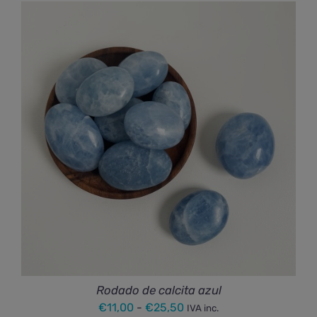
Rodado de calcita azul
Rango
€
11,00
-
€
25,50
IVA inc.