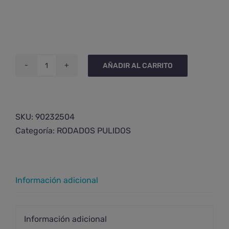
AÑADIR AL CARRITO
Rodado
de
selenita
cantidad
SKU:
90232504
Categoría:
RODADOS PULIDOS
Información adicional
Información adicional