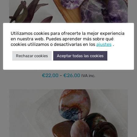
Utilizamos cookies para ofrecerte la mejor experiencia
en nuestra web. Puedes aprender más sobre qué
cookies utilizamos o desactivarlas en los
ajustes
.
Rechazar cookies
Aceptar todas las cookies
Rodado de amatista bandeada
Rango
€
22,00
-
€
26,00
IVA inc.
de
precios:
desde
€22,00
hasta
€26,00