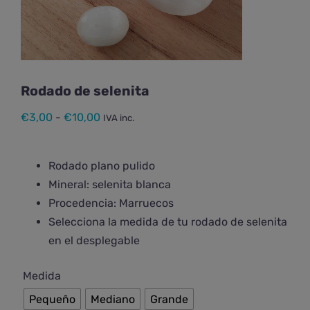
Rodado de selenita
Rango
€
3,00
-
€
10,00
IVA inc.
de
precios:
Rodado plano pulido
desde
Mineral: selenita blanca
€3,00
Procedencia: Marruecos
hasta
Selecciona la medida de tu rodado de selenita
€10,00
en el desplegable

Medida
Pequeño
Mediano
Grande