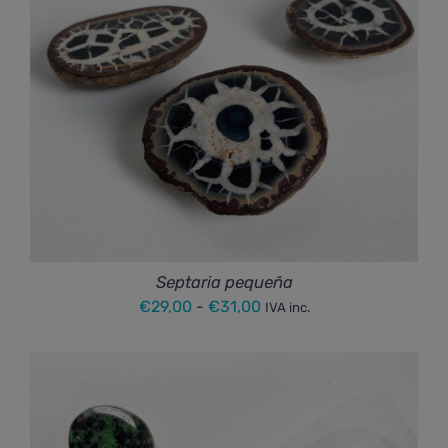
Septaria pequeña
Rango
€
29,00
-
€
31,00
IVA inc.
de
precios:
desde
€29,00
hasta