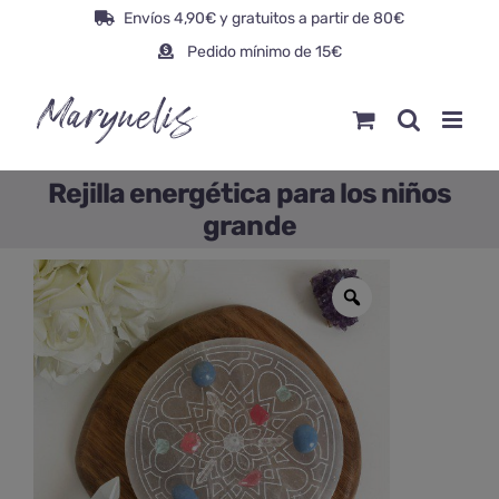
Saltar
Envíos 4,90€ y gratuitos a partir de 80€
al
Pedido mínimo de 15€
contenido
Rejilla energética para los niños
grande