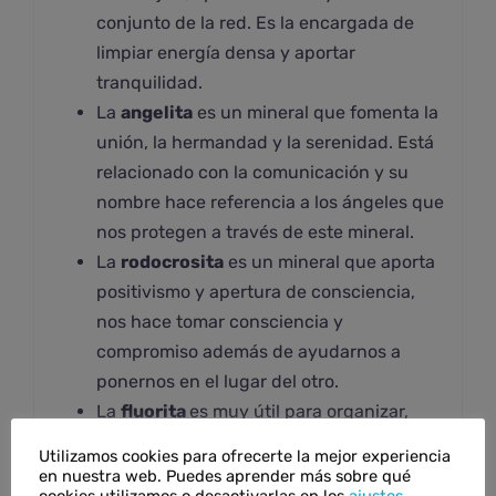
conjunto de la red. Es la encargada de
limpiar energía densa y aportar
tranquilidad.
La
angelita
es un mineral que fomenta la
unión, la hermandad y la serenidad. Está
relacionado con la comunicación y su
nombre hace referencia a los ángeles que
nos protegen a través de este mineral.
La
rodocrosita
es un mineral que aporta
positivismo y apertura de consciencia,
nos hace tomar consciencia y
compromiso además de ayudarnos a
ponernos en el lugar del otro.
La
fluorita
es muy útil para organizar,
colocar y aclarar ideas, conceptos e
Utilizamos cookies para ofrecerte la mejor experiencia
incluso sentimientos. Ayuda a aumentar
en nuestra web. Puedes aprender más sobre qué
cookies utilizamos o desactivarlas en los
ajustes
.