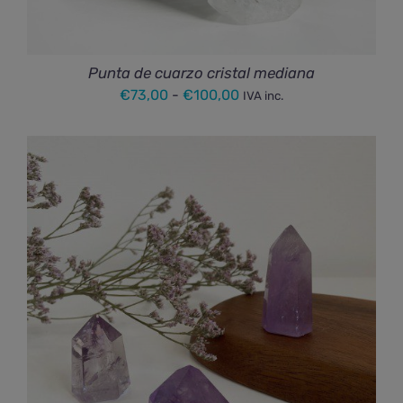
Punta de cuarzo cristal mediana
Rango
€
73,00
-
€
100,00
IVA inc.
de
precios:
desde
€73,00
hasta
€100,00