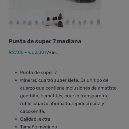
Punta de super 7 mediana
Rango
€
27,00
-
€
62,00
IVA inc.
de
precios:
Punta de
super 7
desde
Mineral: cuarzo super siete. Es un tipo de
€27,00
cuarzo que contiene inclusiones de amatista,
hasta
goethita, hematites, cuarzo transparente,
€62,00
rutilo, cuarzo ahumado, lepidocrocita y
cacoxenita.
Calidad: extra
Tamaño mediano