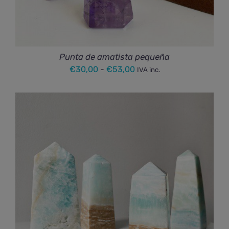
Punta de amatista pequeña
Rango
€
30,00
-
€
53,00
IVA inc.
de
precios:
desde
€30,00
hasta
€53,00