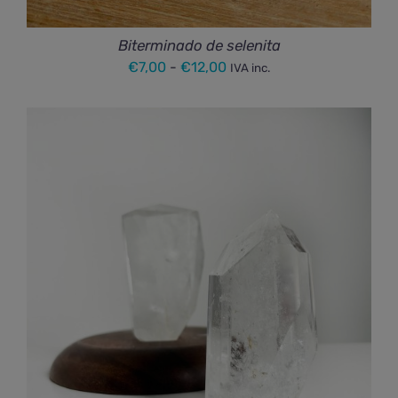
Biterminado de selenita
Rango
€
7,00
-
€
12,00
IVA inc.
de
precios:
desde
€7,00
hasta
€12,00