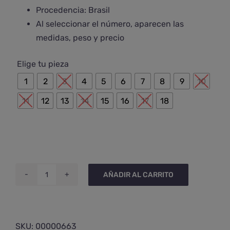
Procedencia: Brasil
Al seleccionar el número, aparecen las
medidas, peso y precio

Elige tu pieza
1
2
3
4
5
6
7
8
9
10
11
12
13
14
15
16
17
18
AÑADIR AL CARRITO
Punta
de
super
7
SKU:
00000663