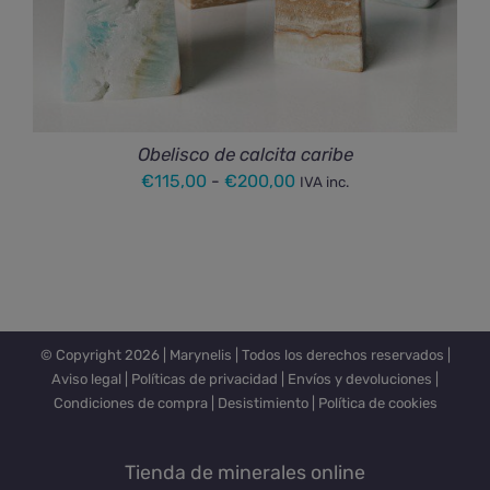
Obelisco de calcita caribe
Rango
€
115,00
-
€
200,00
IVA inc.
de
precios:
desde
€115,00
hasta
© Copyright
2026 |
Marynelis
| Todos los derechos reservados |
€200,00
Aviso legal
|
Políticas de privacidad
|
Envíos y devoluciones
|
Condiciones de compra
|
Desistimiento
|
Política de cookies
Tienda de minerales online