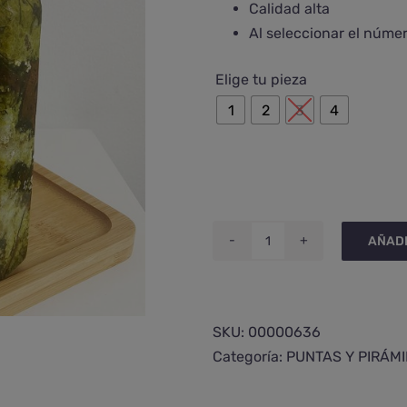
Calidad alta
Al seleccionar el núme
Elige tu pieza
1
2
3
4
AÑADI
Punta
de
ópalo
verde
SKU:
00000636
cantidad
Categoría:
PUNTAS Y PIRÁM