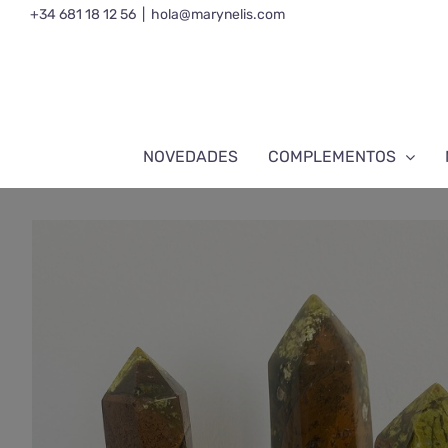
Saltar
+34 681 18 12 56
|
hola@marynelis.com
al
contenido
NOVEDADES
COMPLEMENTOS