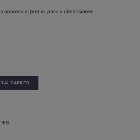
ro aparece el precio, peso y dimensiones

R AL CARRITO
IDES