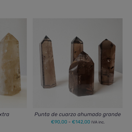
xtra
Punta de cuarzo ahumado grande
Rango
€
90,00
-
€
142,00
IVA inc.
de