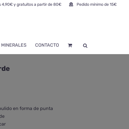
 4,90€ y gratuitos a partir de 80€
Pedido mínimo de 15€
 MINERALES
CONTACTO
rde
pulido en forma de punta
de
car