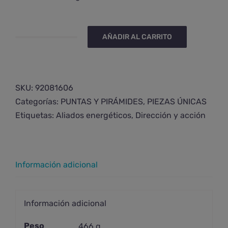
AÑADIR AL CARRITO
Punta
de
cuarzo
anfíbol
SKU:
92081606
pulida
Categorías:
PUNTAS Y PIRÁMIDES
,
PIEZAS ÚNICAS
cantidad
Etiquetas:
Aliados energéticos
,
Dirección y acción
Información adicional
Información adicional
Peso
466 g