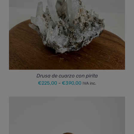
Drusa de cuarzo con pirita
Rango
€
225,00
-
€
390,00
IVA inc.
de
precios:
desde
€225,00
hasta
€390,00