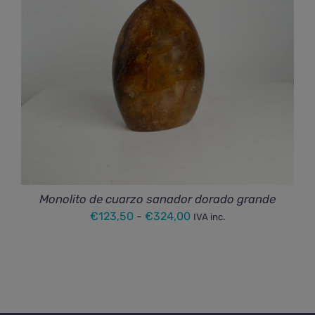
Monolito de cuarzo sanador dorado grande
Rango
€
123,50
-
€
324,00
IVA inc.
de
precios:
desde
€123,50
hasta