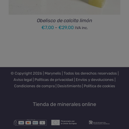
Obelisco de calcita limón
Rango
€
7,00
-
€
29,00
IVA inc.
de
precios:
desde
€7,00
hasta
© Copyright
2026 |
Marynelis
| Todos los derechos reservados |
€29,00
Aviso legal
|
Políticas de privacidad
|
Envíos y devoluciones
|
Condiciones de compra
|
Desistimiento
|
Política de cookies
Tienda de minerales online