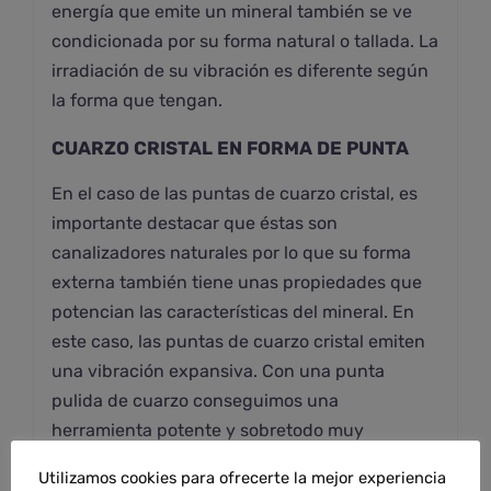
energía que emite un mineral también se ve
condicionada por su forma natural o tallada. La
irradiación de su vibración es diferente según
la forma que tengan.
CUARZO CRISTAL EN FORMA DE PUNTA
En el caso de las puntas de cuarzo cristal, es
importante destacar que éstas son
canalizadores naturales por lo que su forma
externa también tiene unas propiedades que
potencian las características del mineral. En
este caso, las puntas de cuarzo cristal emiten
una vibración expansiva. Con una punta
pulida de cuarzo conseguimos una
herramienta potente y sobretodo muy
específica.
Utilizamos cookies para ofrecerte la mejor experiencia