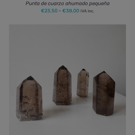
Punta de cuarzo ahumado pequeña
Rango
€
23,50
-
€
38,00
IVA inc.
de
precios:
desde
€23,50
hasta
€38,00