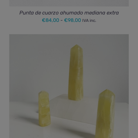
Punta de cuarzo ahumado mediana extra
Rango
€
84,00
-
€
98,00
IVA inc.
de
precios:
desde
€84,00
hasta
€98,00