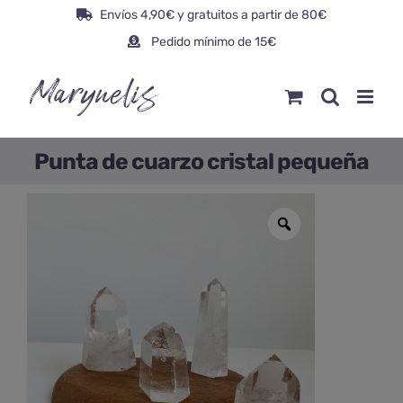
Saltar
Envíos 4,90€ y gratuitos a partir de 80€
al
Pedido mínimo de 15€
contenido
Punta de cuarzo cristal pequeña