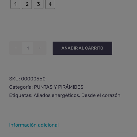
1
2
3
4
AÑADIR AL CARRITO
Punta
de
cuarzo
con
SKU:
00000560
litio
Categoría:
PUNTAS Y PIRÁMIDES
extra
Etiquetas:
Aliados energéticos
,
Desde el corazón
grande
cantidad
Información adicional