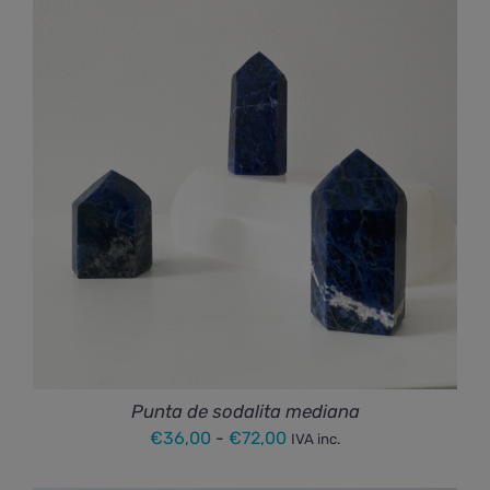
Punta de sodalita mediana
Rango
€
36,00
-
€
72,00
IVA inc.
de