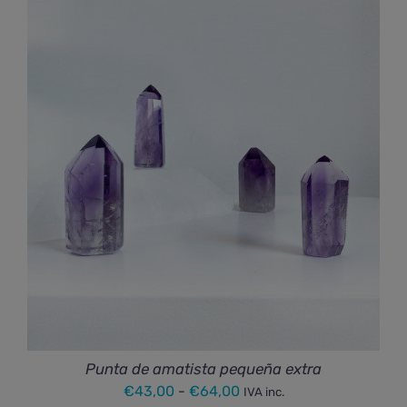
precios:
desde
€36,00
hasta
€72,00
Punta de amatista pequeña extra
Rango
€
43,00
-
€
64,00
IVA inc.