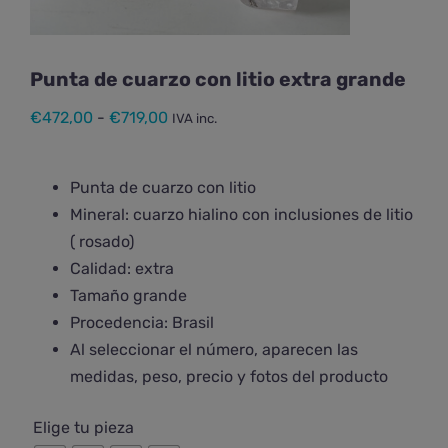
Punta de cuarzo con litio extra grande
Rango
€
472,00
-
€
719,00
IVA inc.
de
precios:
Punta de cuarzo con litio
desde
Mineral: cuarzo hialino con inclusiones de litio
€472,00
( rosado)
hasta
Calidad: extra
€719,00
Tamaño grande
Procedencia: Brasil
Al seleccionar el número, aparecen las
medidas, peso, precio y fotos del producto

Elige tu pieza