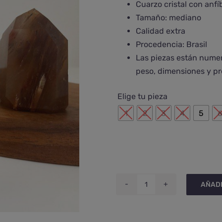
Cuarzo cristal con anfí
€34,00
Tamaño: mediano
hasta
Calidad extra
€75,00
Procedencia: Brasil
Las piezas están numer
peso, dimensiones y pr
Elige tu pieza
1
2
3
4
5
AÑADI
Punta
de
cuarzo