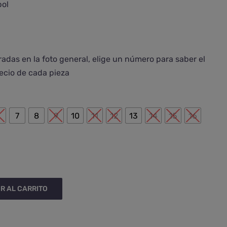
bol
adas en la foto general, elige un número para saber el
ecio de cada pieza

6
7
8
9
10
11
12
13
14
15
16
R AL CARRITO