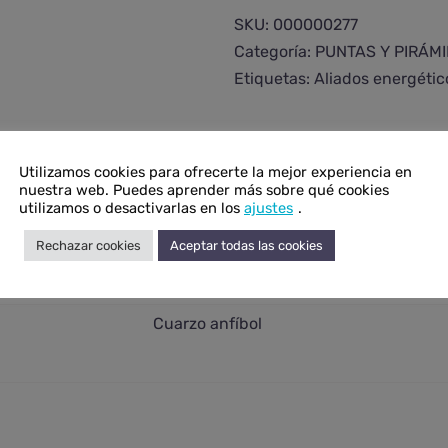
anfíbol
SKU:
000000277
mediana
Categoría:
PUNTAS Y PIRÁM
cantidad
Etiquetas:
Aliados energétic
Utilizamos cookies para ofrecerte la mejor experiencia en
nuestra web. Puedes aprender más sobre qué cookies
onal
utilizamos o desactivarlas en los
ajustes
.
Rechazar cookies
Aceptar todas las cookies
N/D
N/D
Cuarzo anfíbol