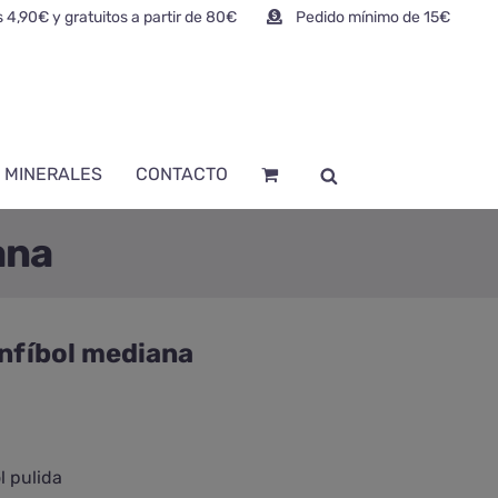
 4,90€ y gratuitos a partir de 80€
Pedido mínimo de 15€
 MINERALES
CONTACTO
ana
nfíbol mediana
l pulida