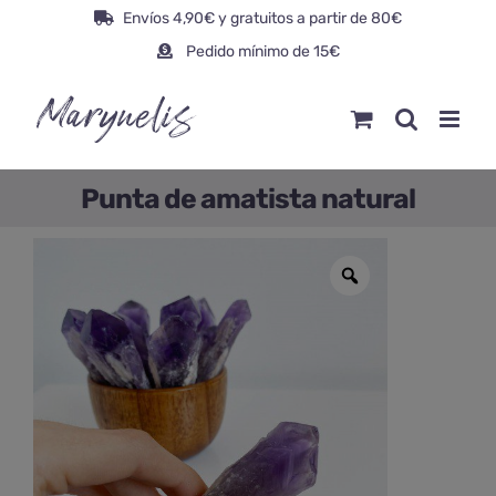
Saltar
Envíos 4,90€ y gratuitos a partir de 80€
al
Pedido mínimo de 15€
contenido
Punta de amatista natural