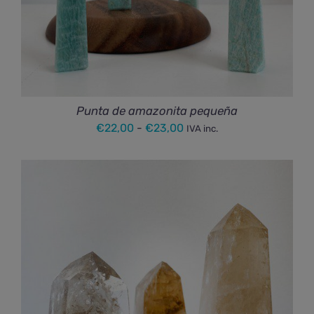
Punta de amazonita pequeña
Rango
€
22,00
-
€
23,00
IVA inc.
de
precios:
desde
€22,00
hasta
€23,00