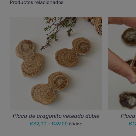
Productos relacionados
Placa de aragonito veteado doble
Placa
Rango
€
32,00
-
€
39,00
€
1
IVA inc.
de