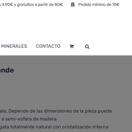
 4,90€ y gratuitos a partir de 80€
Pedido mínimo de 15€
 MINERALES
CONTACTO
ande
alo. Depende de las dimensiones de la pieza puede
la o semi-esfera de madera
gata totalmente natural con cristalización interna