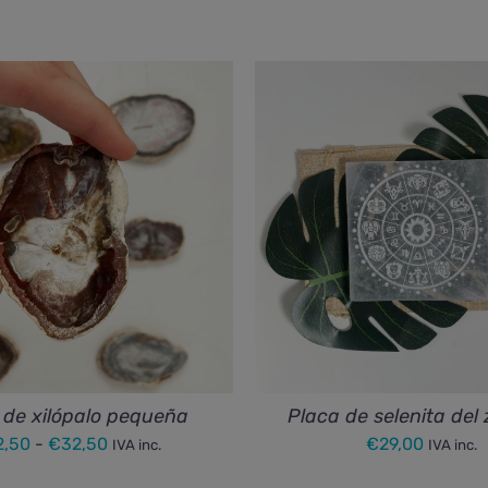
 de xilópalo pequeña
Placa de selenita del
Rango
2,50
-
€
32,50
€
29,00
IVA inc.
IVA inc.
de