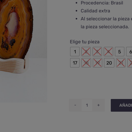
Procedencia: Brasil
Calidad extra
Al seleccionar la pieza
la pieza seleccionada.
Elige tu pieza
1
2
3
4
5
17
18
19
20
21
AÑADI
Placa
de
ágata