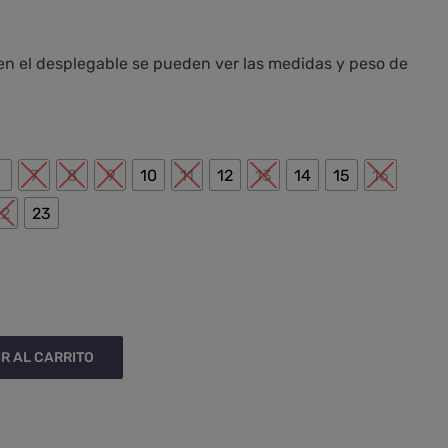
 en el desplegable se pueden ver las medidas y peso de

6
7
8
9
10
11
12
13
14
15
16
22
23
R AL CARRITO