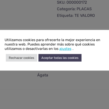
grande
SKU:
000000172
cantidad
Categoría:
PLACAS
Etiqueta:
TE VALORO
Utilizamos cookies para ofrecerte la mejor experiencia en
nuestra web. Puedes aprender más sobre qué cookies
onal
utilizamos o desactivarlas en los
ajustes
.
N/D
Rechazar cookies
Aceptar todas las cookies
N/D
Ágata