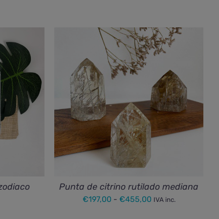
 zodiaco
Punta de citrino rutilado mediana
Rango
€
197,00
-
€
455,00
IVA inc.
de