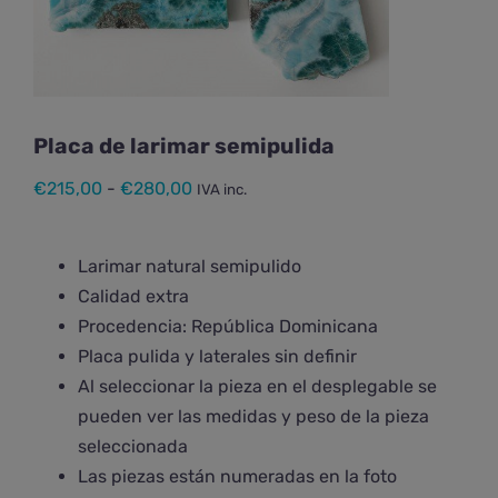
Placa de larimar semipulida
Rango
€
215,00
-
€
280,00
IVA inc.
de
precios:
Larimar natural semipulido
desde
Calidad extra
€215,00
Procedencia: República Dominicana
hasta
Placa pulida y laterales sin definir
€280,00
Al seleccionar la pieza en el desplegable se
pueden ver las medidas y peso de la pieza
seleccionada
Las piezas están numeradas en la foto