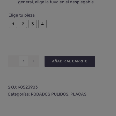
general, elige la tuya en el desplegable

Elige tu pieza
1
2
3
4
AÑADIR AL CARRITO
Placa
de
larimar
semipulida
SKU:
90523903
cantidad
Categorías:
RODADOS PULIDOS
,
PLACAS