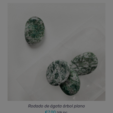
precios:
desde
€54,00
hasta
€84,00
Rodado de ágata árbol plano
€
7,00
IVA inc.