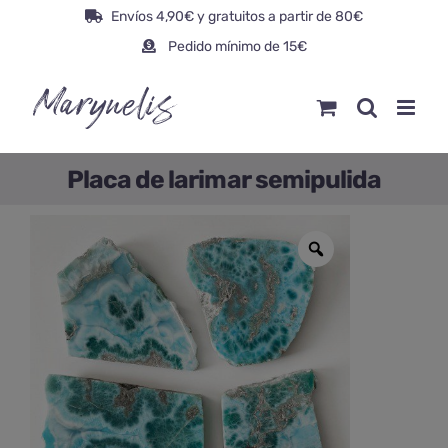
Saltar
Envíos 4,90€ y gratuitos a partir de 80€
al
Pedido mínimo de 15€
contenido
Placa de larimar semipulida