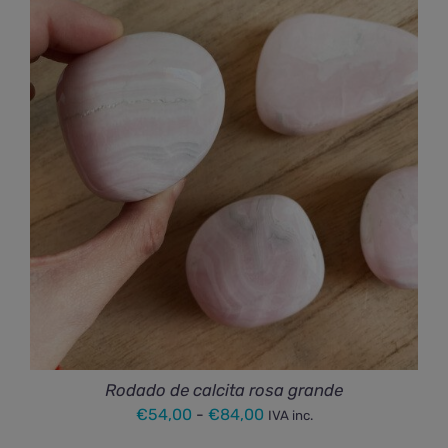
Rodado de calcita rosa grande
Rango
€
54,00
-
€
84,00
IVA inc.
de