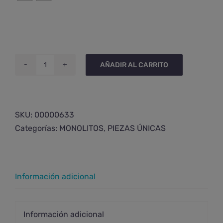
AÑADIR AL CARRITO
Monolito
de
ágata
cornalina
SKU:
00000633
grande
Categorías:
MONOLITOS
,
PIEZAS ÚNICAS
cantidad
Información adicional
Información adicional