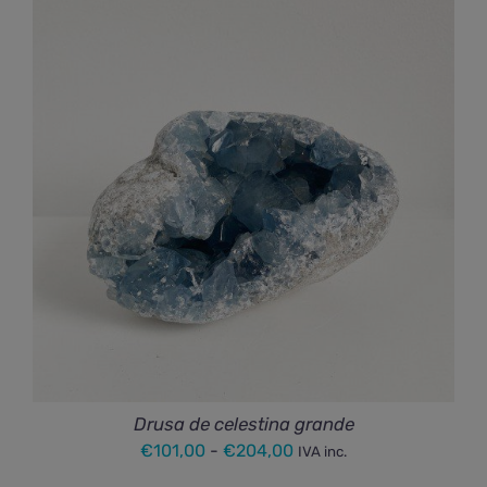
Drusa de celestina grande
Rango
€
101,00
-
€
204,00
IVA inc.
de