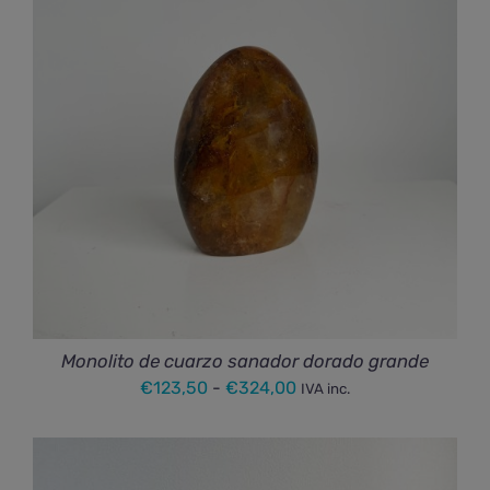
hasta
€363,00
Monolito de cuarzo sanador dorado grande
Rango
€
123,50
-
€
324,00
IVA inc.
de
precios:
desde