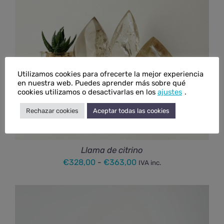
Utilizamos cookies para ofrecerte la mejor experiencia
en nuestra web. Puedes aprender más sobre qué
cookies utilizamos o desactivarlas en los
ajustes
.
Rechazar cookies
Aceptar todas las cookies
Llama de citrino
Rango
€
328,00
-
€
363,00
IVA inc.
de
precios:
desde
€328,00