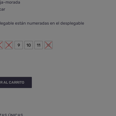
nja-morada
car
splegable están numeradas en el desplegable

6
7
9
10
11
12
R AL CARRITO
ZAS ÚNICAS