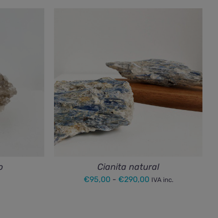
o
Cianita natural
Rango
€
95,00
-
€
290,00
IVA inc.
de
precios: