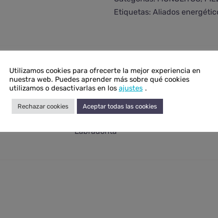
cantidad
Etiquetas:
Aliados energétic
Utilizamos cookies para ofrecerte la mejor experiencia en
onal
nuestra web. Puedes aprender más sobre qué cookies
utilizamos o desactivarlas en los
ajustes
.
N/D
Rechazar cookies
Aceptar todas las cookies
N/D
Labradorita