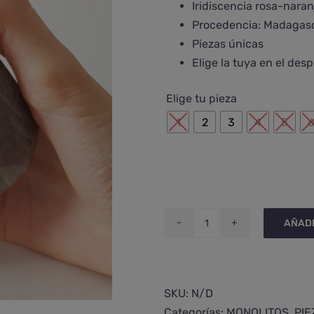
Iridiscencia rosa-nara
€145,00
Procedencia: Madagas
hasta
Piezas únicas
€338,00
Elige la tuya en el de
Elige tu pieza
1
2
3
4
5
AÑADI
Monolito
de
labradorita
iris
SKU:
N/D
rosado
Categorías:
MONOLITOS
,
PIE