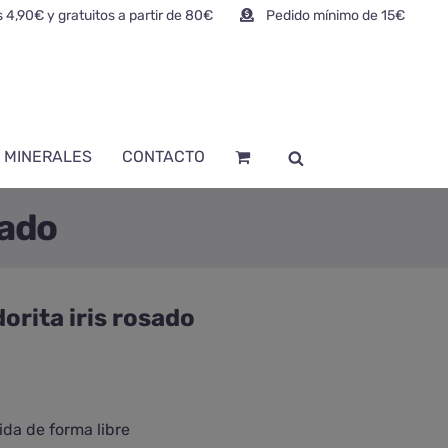
 4,90€ y gratuitos a partir de 80€
Pedido mínimo de 15€
 MINERALES
CONTACTO
sado
orita iris rosado
ida de forma libre