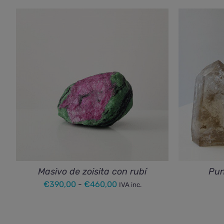
Masivo de zoisita con rubí
Pun
Rango
€
390,00
-
€
460,00
IVA inc.
de
precios: