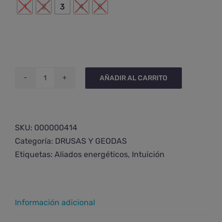
1
2
3
4
5
AÑADIR AL CARRITO
Drusa
de
amatista
plana
SKU:
000000414
cantidad
Categoría:
DRUSAS Y GEODAS
Etiquetas:
Aliados energéticos
,
Intuición
Información adicional