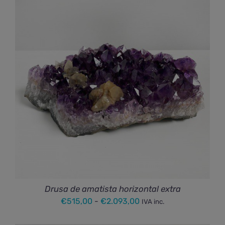
desde
€4,75
hasta
€15,75
Drusa de amatista horizontal extra
Rango
€
515,00
-
€
2.093,00
IVA inc.
de