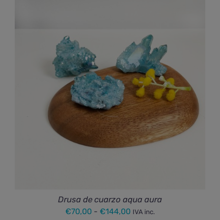
precios:
desde
€515,00
hasta
€2.093,00
Drusa de cuarzo aqua aura
Rango
€
70,00
-
€
144,00
IVA inc.