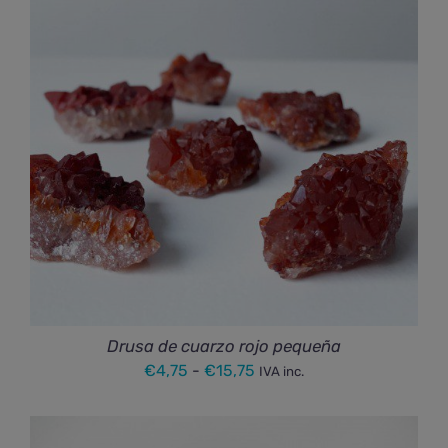
hasta
€78,00
Drusa de cuarzo rojo pequeña
Rango
€
4,75
-
€
15,75
IVA inc.
de
precios: