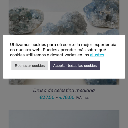
Utilizamos cookies para ofrecerte la mejor experiencia
en nuestra web. Puedes aprender más sobre qué
cookies utilizamos o desactivarlas en los
ajustes
.
Rechazar cookies
Aceptar todas las cookies
Drusa de celestina mediana
Rango
€
37,50
-
€
78,00
IVA inc.
de
precios:
desde
€37,50