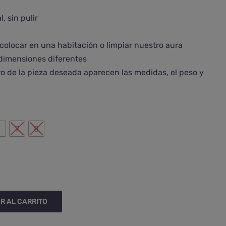
, sin pulir
colocar en una habitación o limpiar nuestro aura
dimensiones diferentes
ro de la pieza deseada aparecen las medidas, el peso y

6
7
8
R AL CARRITO