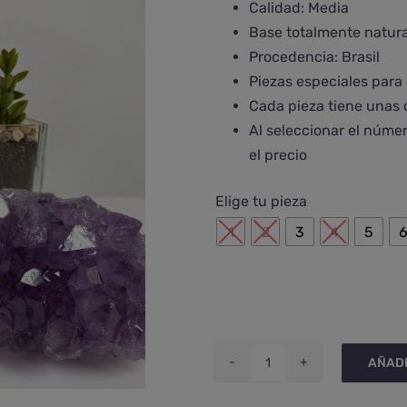
Calidad: Media
€29,00
Base totalmente natural
hasta
Procedencia: Brasil
€36,00
Piezas especiales para 
Cada pieza tiene unas 
Al seleccionar el núme
el precio
Elige tu pieza
1
2
3
4
5
AÑADI
Drusa
de