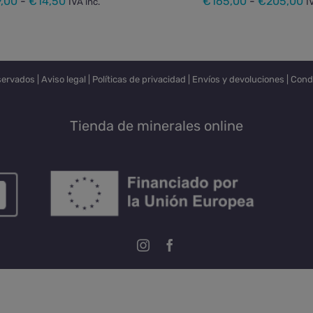
Rango
R
9,00
-
€
14,50
€
165,00
-
€
205,00
IVA inc.
I
de
d
precios:
pr
desde
d
€9,00
€
servados |
Aviso legal
|
Políticas de privacidad
|
Envíos y devoluciones
|
Cond
hasta
h
€14,50
€
Tienda de minerales online
Instagram
Facebook