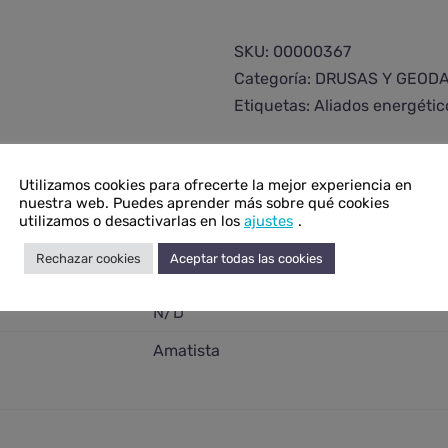
amatista
horizontal
SKU:
00000367
media
Categoría:
DRUSAS Y GEOD
cantidad
Etiquetas:
Aliados energétic
Utilizamos cookies para ofrecerte la mejor experiencia en
nuestra web. Puedes aprender más sobre qué cookies
utilizamos o desactivarlas en los
ajustes
.
onal
Rechazar cookies
Aceptar todas las cookies
N/D
N/D
Amatista