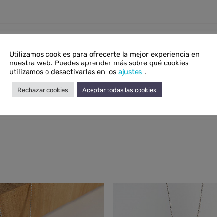
onal
Utilizamos cookies para ofrecerte la mejor experiencia en
nuestra web. Puedes aprender más sobre qué cookies
0,4 × 1 × 1,4 cm
utilizamos o desactivarlas en los
ajustes
.
Cuarzo ahumado
Rechazar cookies
Aceptar todas las cookies