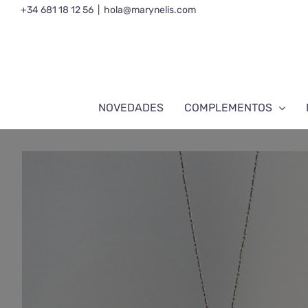
Saltar
+34 681 18 12 56
|
hola@marynelis.com
al
contenido
NOVEDADES
COMPLEMENTOS