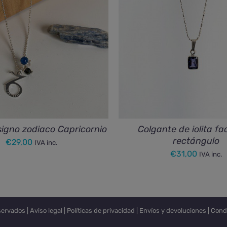
signo zodiaco Capricornio
Colgante de iolita f
rectángulo
€
29,00
IVA inc.
€
31,00
IVA inc.
servados |
Aviso legal
|
Políticas de privacidad
|
Envíos y devoluciones
|
Cond