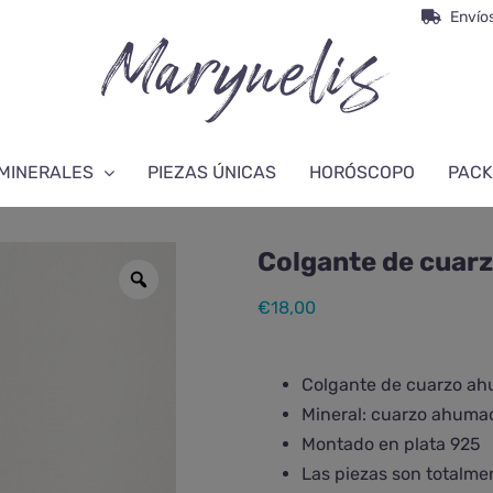
Envíos
MINERALES
PIEZAS ÚNICAS
HORÓSCOPO
PACK
Colgante de cuar
€
18,00
Colgante de cuarzo a
Mineral: cuarzo ahuma
Montado en plata 925
Las piezas son totalme