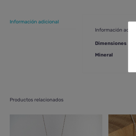
Información adicional
Información adici
Dimensiones
Mineral
Productos relacionados