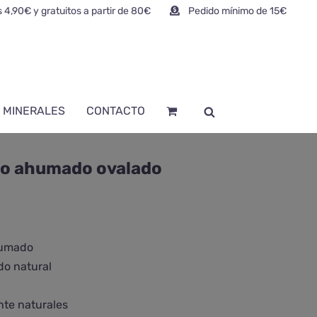
 4,90€ y gratuitos a partir de 80€
Pedido mínimo de 15€
 MINERALES
CONTACTO
zo ahumado ovalado
humado
do natural
nte naturales