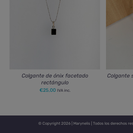
Colgante de ónix facetado
Colgante 
rectángulo
€
25,00
IVA inc.
© Copyright
2026 |
Marynelis
| Todos los derechos re