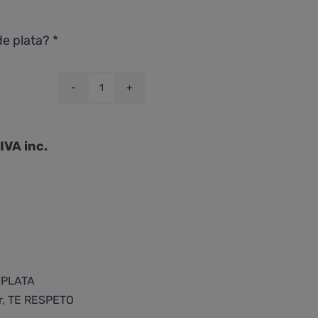
de plata?
*
Colgante
de
cuarzo
IVA inc.
ahumado
ovalado
cantidad
 PLATA
r
,
TE RESPETO