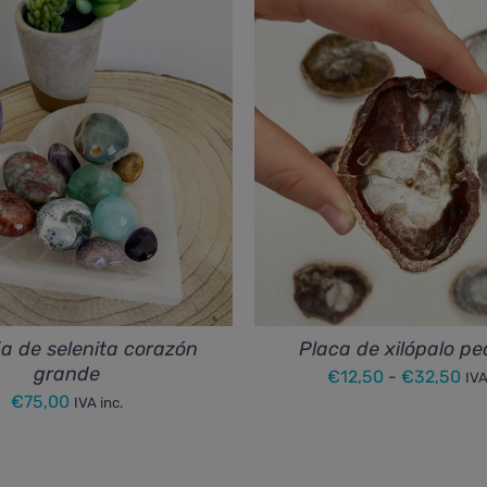
a de selenita corazón
Placa de xilópalo p
grande
Ra
€
12,50
-
€
32,50
IVA
€
75,00
IVA inc.
de
pre
de