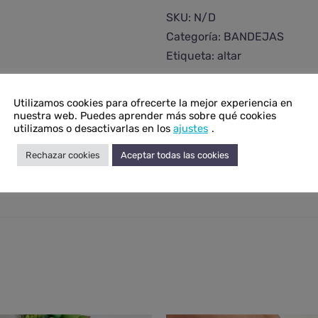
acacia
SKU:
N/D
cantidad
Categoría:
BANDEJAS
Etiqueta:
altar
Utilizamos cookies para ofrecerte la mejor experiencia en
nuestra web. Puedes aprender más sobre qué cookies
utilizamos o desactivarlas en los
ajustes
.
onal
Rechazar cookies
Aceptar todas las cookies
N/D