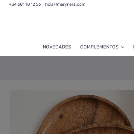
Saltar
+34 681 18 12 56
|
hola@marynelis.com
al
contenido
NOVEDADES
COMPLEMENTOS