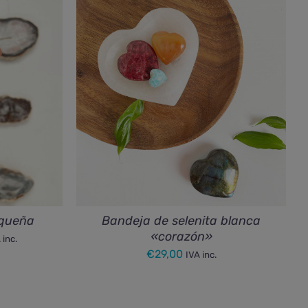
equeña
Bandeja de selenita blanca
«corazón»
ngo
 inc.
€
29,00
IVA inc.
cios:
sde