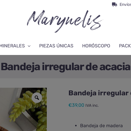
Envíos
MINERALES
PIEZAS ÚNICAS
HORÓSCOPO
PACK
Bandeja irregular de acacia
Bandeja irregular
€
39,00
IVA inc.
Bandeja de madera