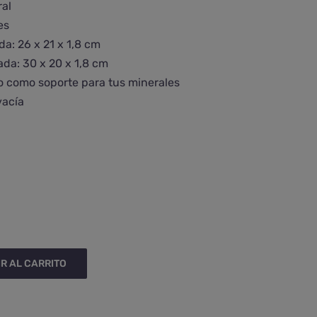
ral
es
a: 26 x 21 x 1,8 cm
da: 30 x 20 x 1,8 cm
o como soporte para tus minerales
vacía

R AL CARRITO