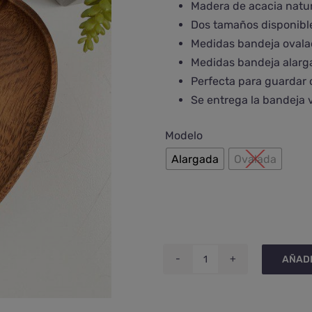
Madera de acacia natu
Dos tamaños disponibl
Medidas bandeja ovalad
Medidas bandeja alarga
Perfecta para guardar 
Se entrega la bandeja 
Modelo
Alargada
Ovalada
AÑADI
Bandeja
irregular
de