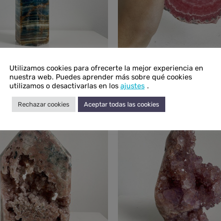
Utilizamos cookies para ofrecerte la mejor experiencia en
unta de Ónix cielo
Placa de rodocro
nuestra web. Puedes aprender más sobre qué cookies
Rango
R
70,00
-
€
315,00
€
440,00
-
€
780,00
IVA inc.
utilizamos o desactivarlas en los
ajustes
.
de
d
Rechazar cookies
Aceptar todas las cookies
precios:
p
desde
d
€170,00
€
hasta
h
€315,00
€