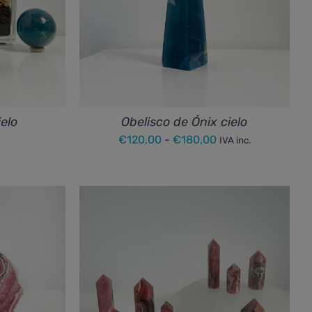
ielo
Obelisco de Ónix cielo
Rango
€
120,00
-
€
180,00
IVA inc.
de
precios:
desde
€120,00
hasta
€180,00