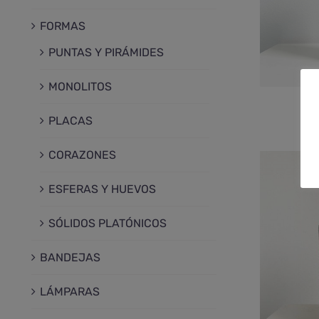
FORMAS
PUNTAS Y PIRÁMIDES
MONOLITOS
P
€
1
PLACAS
CORAZONES
ESFERAS Y HUEVOS
SÓLIDOS PLATÓNICOS
BANDEJAS
LÁMPARAS