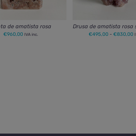
ta de amatista rosa
Drusa de amatista rosa 
R
€
960,00
€
495,00
-
€
830,00
IVA inc.
d
p
d
€
h
€