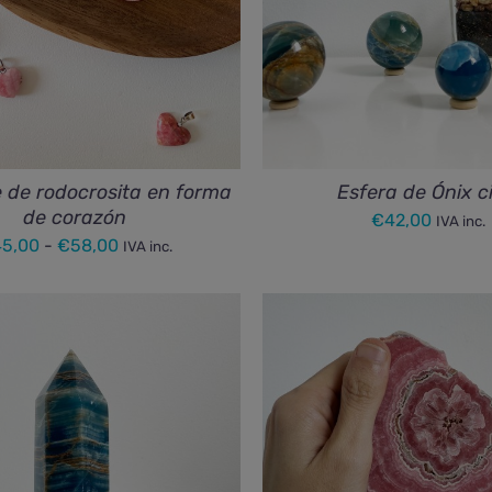
 de rodocrosita en forma
Esfera de Ónix c
de corazón
€
42,00
IVA inc.
Rango
45,00
-
€
58,00
IVA inc.
de
precios:
desde
€45,00
hasta
€58,00