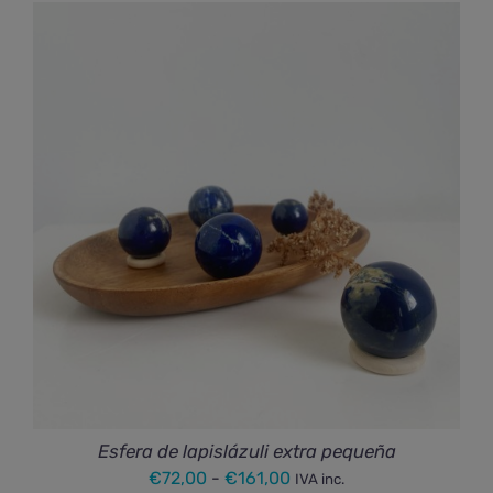
precios:
desde
€26,50
hasta
€42,50
Esfera de lapislázuli extra pequeña
Rango
€
72,00
-
€
161,00
IVA inc.