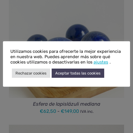
€195,50
hasta
€327,00
Utilizamos cookies para ofrecerte la mejor experiencia
en nuestra web. Puedes aprender más sobre qué
cookies utilizamos o desactivarlas en los
ajustes
.
Rechazar cookies
Aceptar todas las cookies
Esfera de lapislázuli mediana
Rango
€
62,50
-
€
149,00
IVA inc.
de
precios: