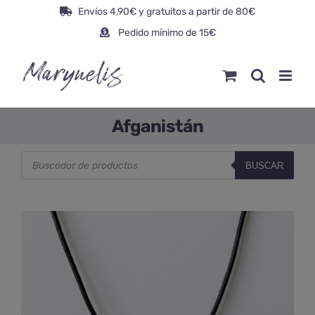
Saltar
Envíos 4,90€ y gratuitos a partir de 80€
al
Pedido mínimo de 15€
contenido
Afganistán
Búsqueda
BUSCAR
de
productos