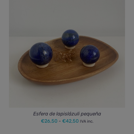
desde
€62,50
hasta
€149,00
Esfera de lapislázuli pequeña
Rango
€
26,50
-
€
42,50
IVA inc.
de