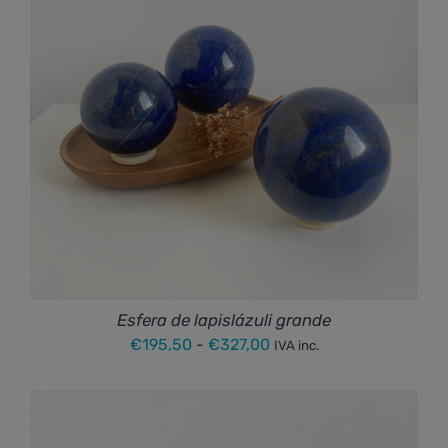
hasta
€120,00
Esfera de lapislázuli grande
Rango
€
195,50
-
€
327,00
IVA inc.
de
precios:
desde