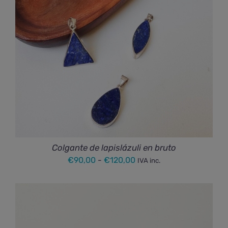
Colgante de lapislázuli en bruto
Rango
€
90,00
-
€
120,00
IVA inc.
de
precios:
desde
€90,00