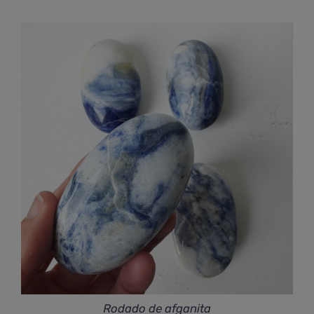
de
precios:
desde
€72,00
hasta
€161,00
Rodado de afganita