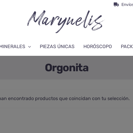
Envíos
MINERALES
PIEZAS ÚNICAS
HORÓSCOPO
PACK
Orgonita
han encontrado productos que coincidan con tu selección.