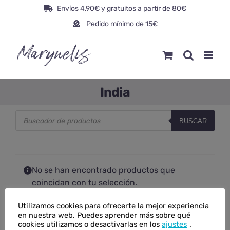
Saltar
Envíos 4,90€ y gratuitos a partir de 80€
al
Pedido mínimo de 15€
contenido
India
Búsqueda
BUSCAR
de
productos
No se han encontrado productos que
coincidan con tu selección.
Utilizamos cookies para ofrecerte la mejor experiencia
en nuestra web. Puedes aprender más sobre qué
cookies utilizamos o desactivarlas en los
ajustes
.