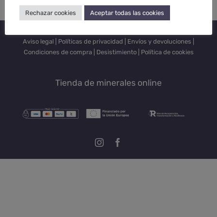
Rechazar cookies
Aceptar todas las cookies
© Copyright
2026 |
Marynelis
| Todos los derechos reservados |
Aviso legal
|
Políticas de privacidad
|
Envíos y devoluciones
|
Condiciones de compra
|
Desistimiento
|
Política de cookies
Tienda de minerales online
Instagram
Facebook