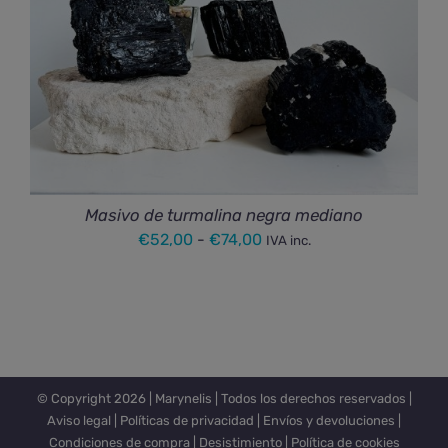
Masivo de turmalina negra mediano
Rango
€
52,00
-
€
74,00
IVA inc.
de
precios:
desde
€52,00
hasta
© Copyright
2026 |
Marynelis
| Todos los derechos reservados |
€74,00
Aviso legal
|
Políticas de privacidad
|
Envíos y devoluciones
|
Condiciones de compra
|
Desistimiento
|
Política de cookies