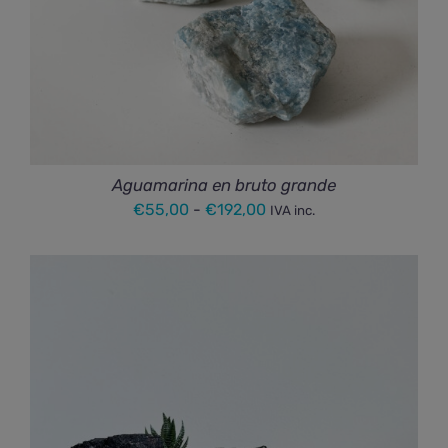
Aguamarina en bruto grande
Rango
€
55,00
-
€
192,00
IVA inc.
de
precios:
desde
€55,00
hasta
€192,00