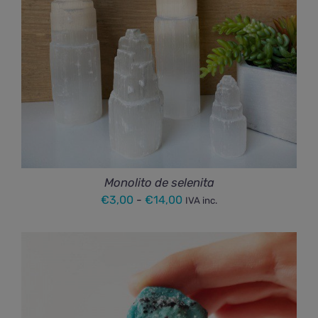
Monolito de selenita
Rango
€
3,00
-
€
14,00
IVA inc.
de
precios:
desde
€3,00
hasta
€14,00