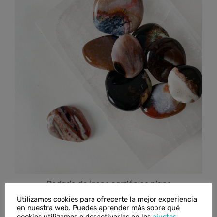
Rodado de jaspe sardónice plano
€
8,00
IVA inc.
Utilizamos cookies para ofrecerte la mejor experiencia
en nuestra web. Puedes aprender más sobre qué
cookies utilizamos o desactivarlas en los
ajustes
.