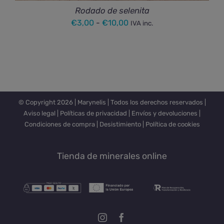
Rodado de selenita
Rango
€
3,00
-
€
10,00
IVA inc.
de
precios:
desde
€3,00
hasta
© Copyright
2026 |
Marynelis
| Todos los derechos reservados |
€10,00
Aviso legal
|
Políticas de privacidad
|
Envíos y devoluciones
|
Condiciones de compra
|
Desistimiento
|
Política de cookies
Tienda de minerales online
Instagram
Facebook