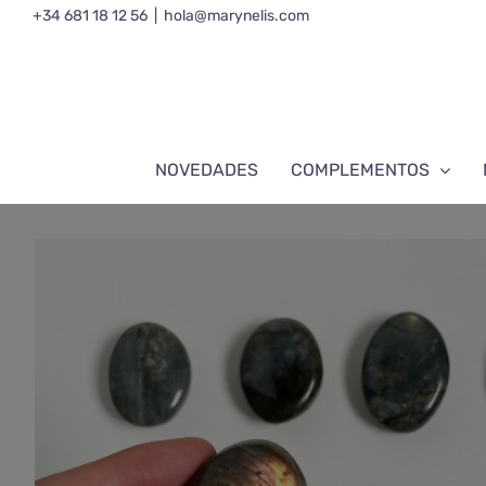
Saltar
+34 681 18 12 56
|
hola@marynelis.com
al
contenido
NOVEDADES
COMPLEMENTOS