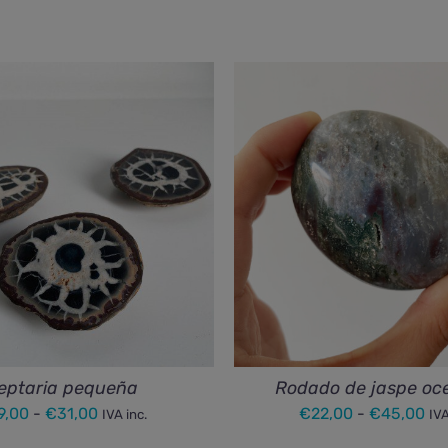
eptaria pequeña
Rodado de jaspe oc
Rango
Ra
9,00
-
€
31,00
€
22,00
-
€
45,00
IVA inc.
IVA
de
de