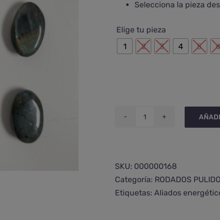
Selecciona la pieza des
Elige tu pieza
1
2
3
4
5
AÑADI
Rodado
de
labradorita
extra
SKU:
000000168
plano
Categoría:
RODADOS PULID
cantidad
Etiquetas:
Aliados energétic