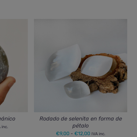
eánico
Rodado de selenita en forma de
pétalo
ngo
 inc.
Rango
€
9,00
-
€
12,00
IVA inc.