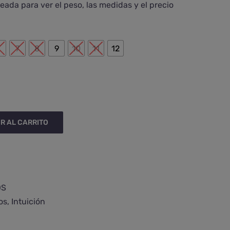
eada para ver el peso, las medidas y el precio

6
7
8
9
10
11
12
R AL CARRITO
OS
os
,
Intuición