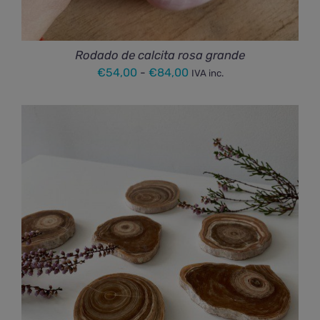
Rodado de calcita rosa grande
Rango
€
54,00
-
€
84,00
IVA inc.
de
precios:
desde
€54,00
hasta
€84,00