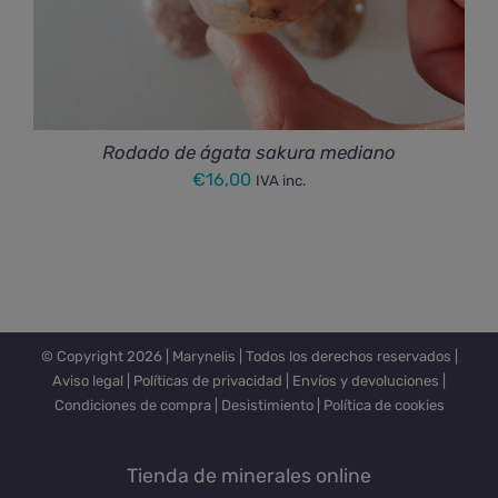
Rodado de ágata sakura mediano
€
16,00
IVA inc.
© Copyright
2026 |
Marynelis
| Todos los derechos reservados |
Aviso legal
|
Políticas de privacidad
|
Envíos y devoluciones
|
Condiciones de compra
|
Desistimiento
|
Política de cookies
Tienda de minerales online