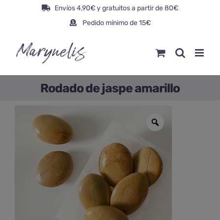
Saltar
Envíos 4,90€ y gratuitos a partir de 80€
al
Pedido mínimo de 15€
contenido
Rodado de jaspe amarillo