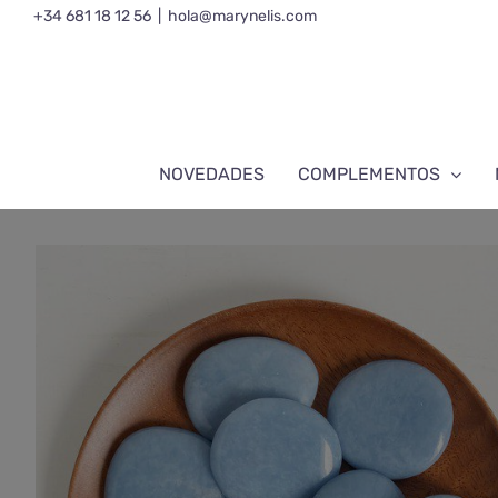
Saltar
+34 681 18 12 56
|
hola@marynelis.com
al
contenido
NOVEDADES
COMPLEMENTOS