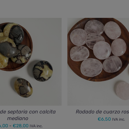
e septaria con calcita
Rodado de cuarzo ros
mediano
€
6,50
IVA inc.
Rango
6,00
-
€
28,00
IVA inc.