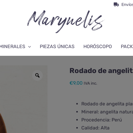
Envíos
MINERALES
PIEZAS ÚNICAS
HORÓSCOPO
PACK
Rodado de angelit
€
9,00
IVA inc.
Rodado de angelita pl
Mineral: angelita natur
Procedencia: Perú
Calidad: Alta