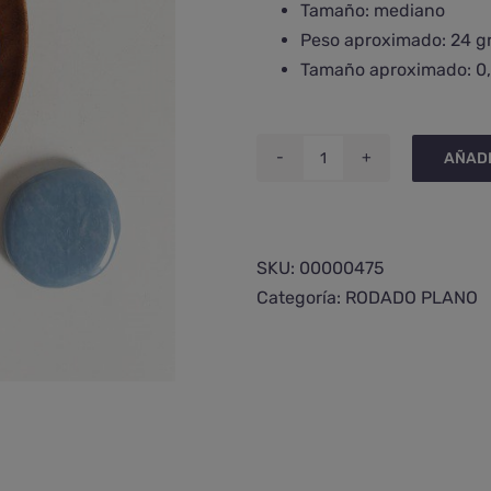
Tamaño: mediano
Peso aproximado: 24 g
Tamaño aproximado: 0,
AÑADI
Rodado
de
angelita
plano
SKU:
00000475
cantidad
Categoría:
RODADO PLANO