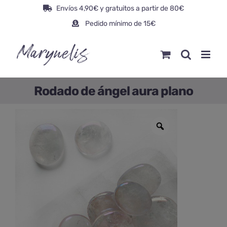
Saltar
Envíos 4,90€ y gratuitos a partir de 80€
al
Pedido mínimo de 15€
contenido
Rodado de ángel aura plano