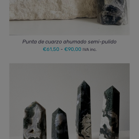
Punta de cuarzo ahumado semi-pulido
Rango
€
61,50
-
€
90,00
IVA inc.
de
precios:
desde
€61,50
hasta
€90,00