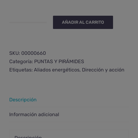
AÑADIR AL CARRITO
Punta
de
citrino
pulida
SKU:
00000660
extra
Categoría:
PUNTAS Y PIRÁMIDES
grande
Etiquetas:
Aliados energéticos
,
Dirección y acción
cantidad
Descripción
Información adicional
Descripción