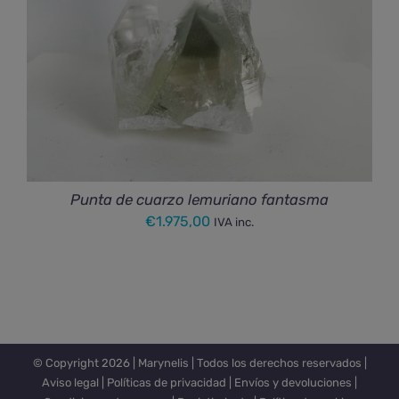
Punta de cuarzo lemuriano fantasma
€
1.975,00
IVA inc.
© Copyright
2026 |
Marynelis
| Todos los derechos reservados |
Aviso legal
|
Políticas de privacidad
|
Envíos y devoluciones
|