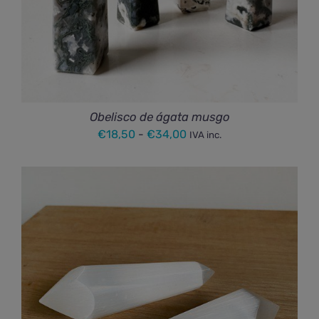
Obelisco de ágata musgo
Rango
€
18,50
-
€
34,00
IVA inc.
de
precios:
desde
€18,50
hasta
€34,00