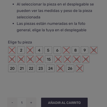
Al seleccionar la pieza en el desplegable se
pueden ver las medidas y peso de la pieza
seleccionada
Las piezas están numeradas en la foto
general, elige la tuya en el desplegable

Elige tu pieza
1
2
3
4
5
6
7
8
9
10
11
12
13
14
15
16
17
18
19
20
21
22
23
24
25
26
27
AÑADIR AL CARRITO
Placa