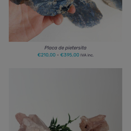
Placa de pietersita
Rango
€
210,00
-
€
395,00
IVA inc.
de
precios:
desde
€210,00
hasta
€395,00