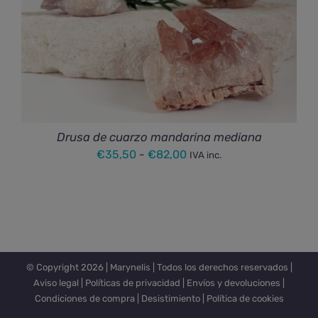
Drusa de cuarzo mandarina mediana
Rango
€
35,50
-
€
82,00
IVA inc.
de
precios:
desde
€35,50
hasta
© Copyright
2026 |
Marynelis
| Todos los derechos reservados |
€82,00
Aviso legal
|
Políticas de privacidad
|
Envíos y devoluciones
|
Condiciones de compra
|
Desistimiento
|
Política de cookies