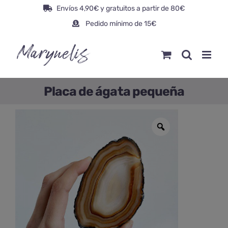
Saltar
Envíos 4,90€ y gratuitos a partir de 80€
al
Pedido mínimo de 15€
contenido
Placa de ágata pequeña