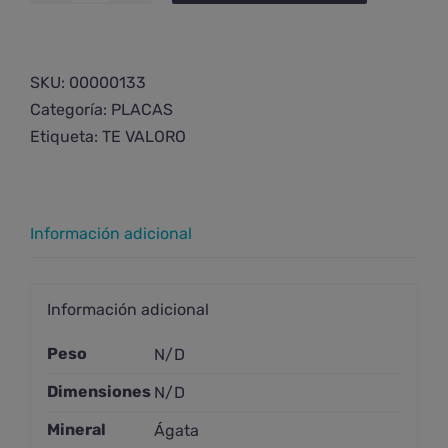
de
ágata
pequeña
SKU:
00000133
cantidad
Categoría:
PLACAS
Etiqueta:
TE VALORO
Información adicional
Información adicional
Peso
N/D
Dimensiones
N/D
Mineral
Ágata