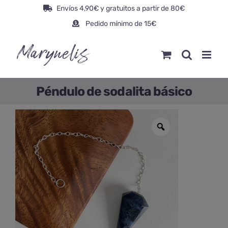
Saltar
Envíos 4,90€ y gratuitos a partir de 80€
al
Pedido mínimo de 15€
contenido
Péndulo de sodalita básico