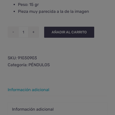
Peso: 15 gr
Pieza muy parecida a la de la imagen
AÑADIR AL CARRITO
Péndulo
de
sodalita
básico
SKU:
91030903
cantidad
Categoría:
PÉNDULOS
Información adicional
Información adicional