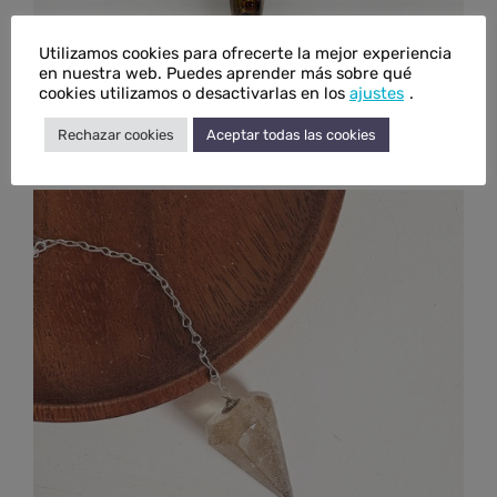
Utilizamos cookies para ofrecerte la mejor experiencia
en nuestra web. Puedes aprender más sobre qué
cookies utilizamos o desactivarlas en los
ajustes
.
Péndulo de broncita
Rechazar cookies
Aceptar todas las cookies
€
25,00
IVA inc.