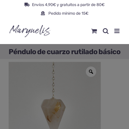
Saltar
Envíos 4,90€ y gratuitos a partir de 80€
al
Pedido mínimo de 15€
contenido
Péndulo de cuarzo rutilado básico