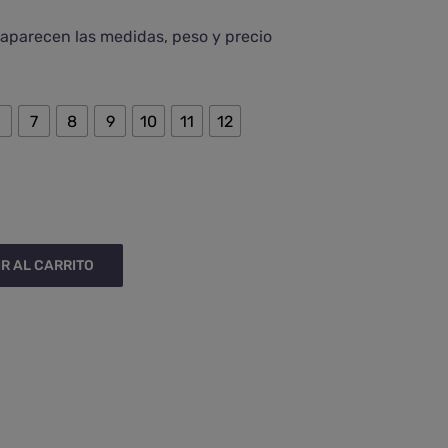
, aparecen las medidas, peso y precio

6
7
8
9
10
11
12
R AL CARRITO