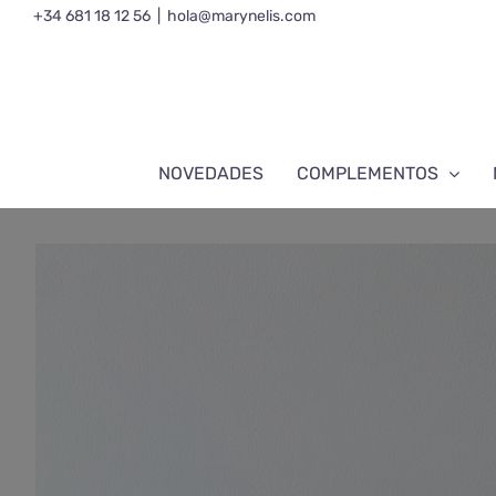
Saltar
+34 681 18 12 56
|
hola@marynelis.com
al
contenido
NOVEDADES
COMPLEMENTOS