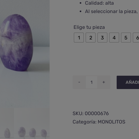
Calidad: alta
Al seleccionar la pieza
Elige tu pieza
1
2
3
4
5
AÑADI
Monolito
de
amatista
chevron
SKU:
00000676
pequeño
Categoría:
MONOLITOS
cantidad