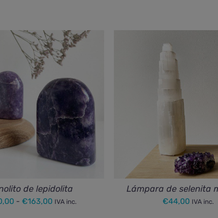
olito de lepidolita
Lámpara de selenita 
Rango
0,00
-
€
163,00
€
44,00
IVA inc.
IVA inc.
de