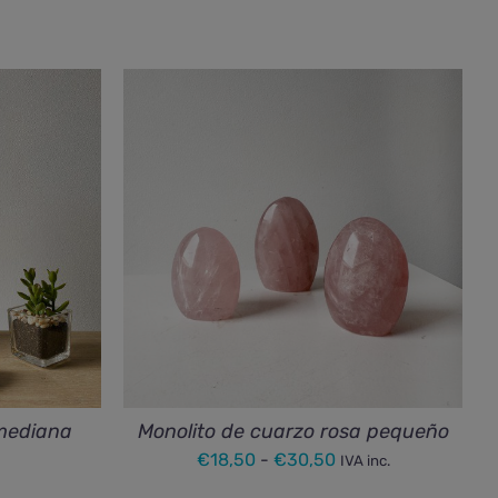
mediana
Monolito de cuarzo rosa pequeño
Rango
€
18,50
-
€
30,50
IVA inc.
de