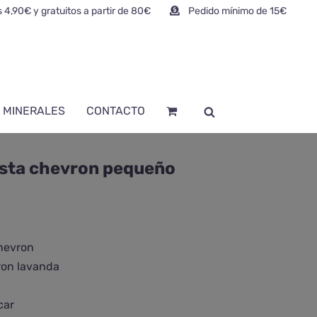
 4,90€ y gratuitos a partir de 80€
Pedido mínimo de 15€
 MINERALES
CONTACTO
ista chevron pequeño
chevron
ron lavanda
car