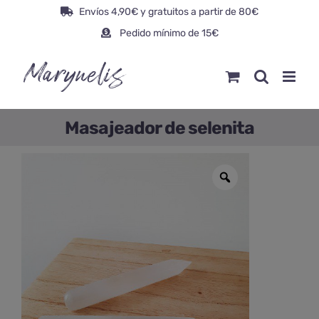
Saltar
Envíos 4,90€ y gratuitos a partir de 80€
al
Pedido mínimo de 15€
contenido
Masajeador de selenita