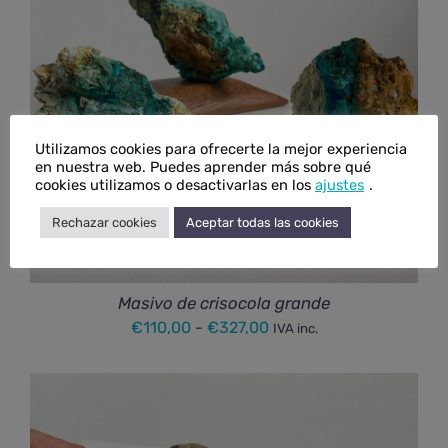
Utilizamos cookies para ofrecerte la mejor experiencia
en nuestra web. Puedes aprender más sobre qué
cookies utilizamos o desactivarlas en los
ajustes
.
Rechazar cookies
Aceptar todas las cookies
Masivo de crisocola grande
Rango
€
110,00
-
€
327,00
IVA inc.
de
precios:
desde
€110,00