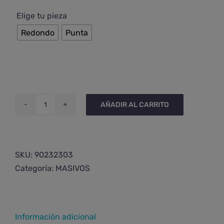

Elige tu pieza
Redondo
Punta
AÑADIR AL CARRITO
Masajeador
de
selenita
cantidad
SKU:
90232303
Categoría:
MASIVOS
Información adicional