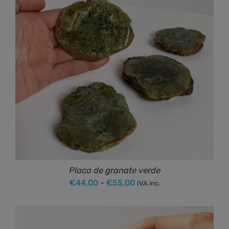
hasta
€327,00
Placa de granate verde
Rango
€
44,00
-
€
55,00
IVA inc.
de
precios:
desde