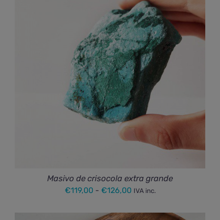
€44,00
hasta
€55,00
Masivo de crisocola extra grande
Rango
€
119,00
-
€
126,00
IVA inc.
de
precios: