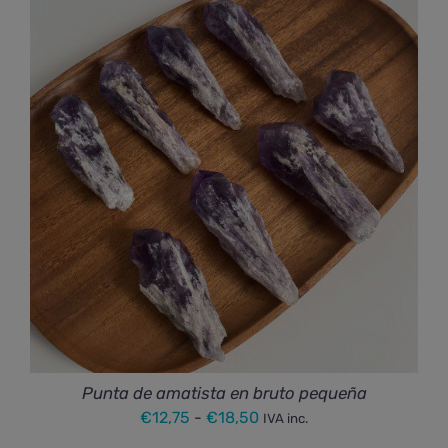
desde
€119,00
hasta
€126,00
Punta de amatista en bruto pequeña
Rango
€
12,75
-
€
18,50
IVA inc.
de