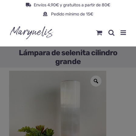
Saltar
Envíos 4,90€ y gratuitos a partir de 80€
al
Pedido mínimo de 15€
contenido
Lámpara de selenita cilindro
grande