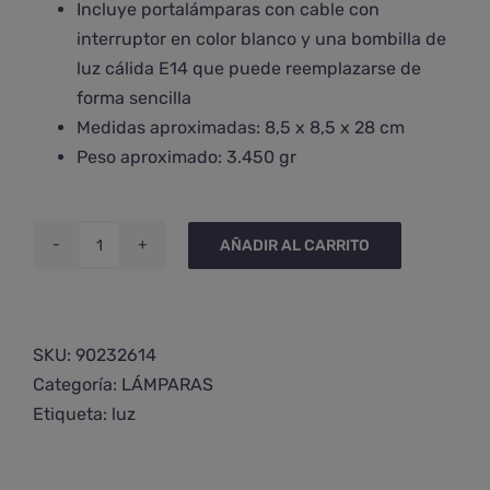
Incluye portalámparas con cable con
interruptor en color blanco y una bombilla de
luz cálida E14 que puede reemplazarse de
forma sencilla
Medidas aproximadas: 8,5 x 8,5 x 28 cm
Peso aproximado: 3.450 gr
AÑADIR AL CARRITO
Lámpara
de
selenita
cilindro
SKU:
90232614
grande
Categoría:
LÁMPARAS
cantidad
Etiqueta:
luz