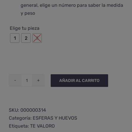
general, elige un número para saber la medida
y peso

Elige tu pieza
1
2
3
AÑADIR AL CARRITO
Esfera
de
cuarzo
rutilado
SKU:
000000314
cantidad
Categoría:
ESFERAS Y HUEVOS
Etiqueta:
TE VALORO