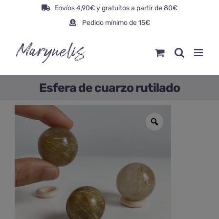
Saltar
Envíos 4,90€ y gratuitos a partir de 80€
al
Pedido mínimo de 15€
contenido
Esfera de cuarzo rutilado