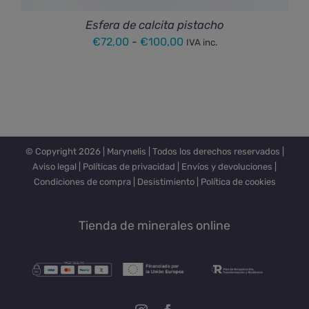
Esfera de calcita pistacho
Rango
€
72,00
-
€
100,00
IVA inc.
de
precios:
desde
€72,00
hasta
© Copyright
2026 |
Marynelis
| Todos los derechos reservados |
€100,00
Aviso legal
|
Políticas de privacidad
|
Envíos y devoluciones
|
Condiciones de compra
|
Desistimiento
|
Política de cookies
Tienda de minerales online