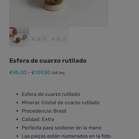
Esfera de cuarzo rutilado
Rango
€
95,00
-
€
139,00
IVA inc.
de
precios:
Esfera de cuarzo rutilado
desde
Mineral: Cristal de cuarzo rutilado
€95,00
Procedencia: Brasil
hasta
Calidad: Extra
€139,00
Perfecta para sostener en la mano
Las piezas están numeradas en la foto