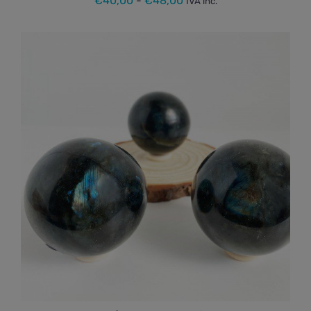
€
40,00
-
€
48,00
IVA inc.
de
precios:
desde
€40,00
hasta
€48,00