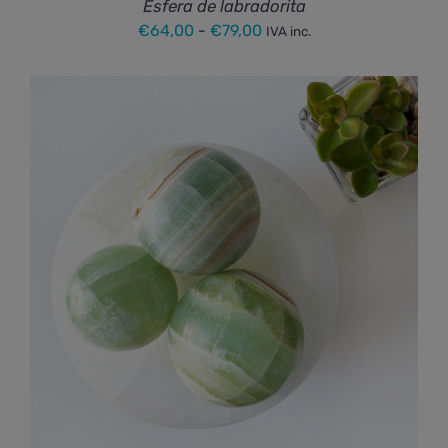
Esfera de labradorita
Rango
€
64,00
-
€
79,00
IVA inc.
de
precios:
desde
€64,00
hasta
€79,00