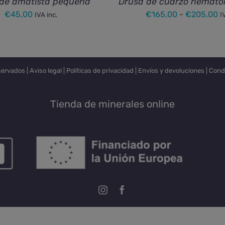
de amatista pequeña
Drusa de cuarzo hemato
R
€
45,00
€
165,00
-
€
205,00
IVA inc.
I
d
pr
d
€
servados |
Aviso legal
|
Políticas de privacidad
|
Envíos y devoluciones
|
Cond
h
€
Tienda de minerales online
Instagram
Facebook