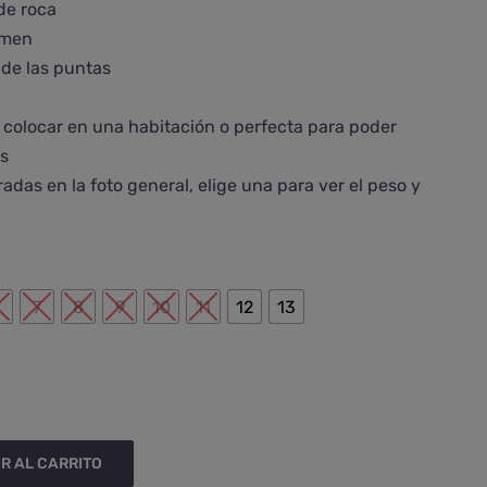
 de roca
imen
de las puntas
 colocar en una habitación o perfecta para poder
as
das en la foto general, elige una para ver el peso y

6
7
8
9
10
11
12
13
R AL CARRITO