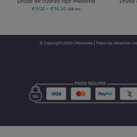
Drusa de cuarzo rojo mediana
Drusa 
Rango
€
9,00
-
€
14,50
IVA inc.
de
precios:
desde
€9,00
© Copyright
2026 |
Marynelis
| Todos los derechos re
hasta
€14,50