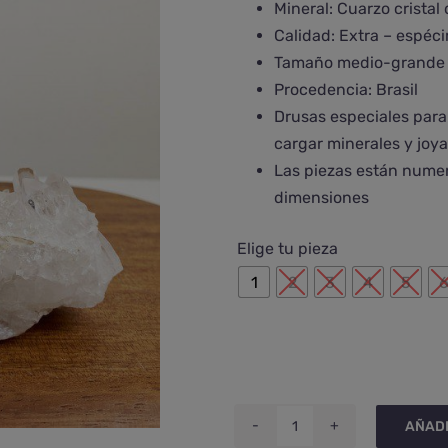
Mineral: Cuarzo cristal
€143,00
Calidad: Extra – espéc
hasta
Tamaño medio-grande 
€224,00
Procedencia:
Brasil
Drusas
especiales para
cargar minerales y joy
Las piezas están numera
dimensiones
Elige tu pieza
1
2
3
4
5
AÑADI
Drusa