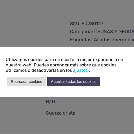
de
cuarzo
cristal
SKU:
90280127
extra
Categoría:
DRUSAS Y GEOD
mediana
Etiquetas:
Aliados energétic
cantidad
Utilizamos cookies para ofrecerte la mejor experiencia en
nuestra web. Puedes aprender más sobre qué cookies
utilizamos o desactivarlas en los
ajustes
.
onal
Rechazar cookies
Aceptar todas las cookies
N/D
N/D
Cuarzo cristal