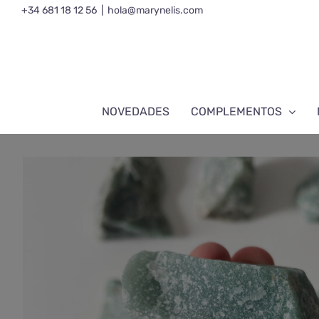
Saltar
+34 681 18 12 56
|
hola@marynelis.com
al
contenido
NOVEDADES
COMPLEMENTOS