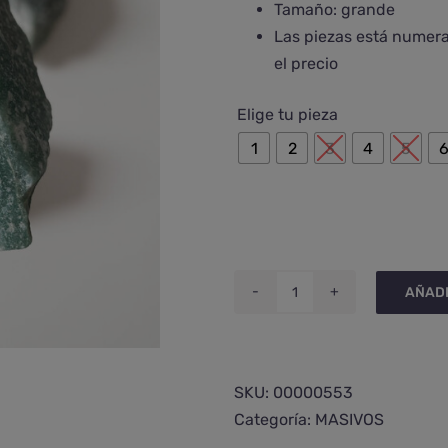
Tamaño: grande
Las piezas está numerad
el precio
Elige tu pieza
1
2
3
4
5
AÑADI
Cuarzo
verde
en
bruto
SKU:
00000553
grande
Categoría:
MASIVOS
cantidad