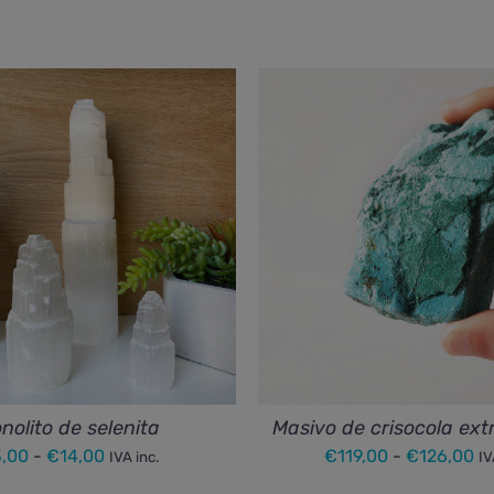
nolito de selenita
Masivo de crisocola ext
Rango
R
,00
-
€
14,00
€
119,00
-
€
126,00
IVA inc.
IV
de
de