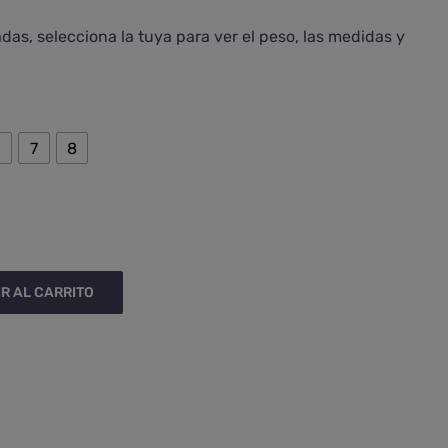
as, selecciona la tuya para ver el peso, las medidas y

6
7
8
R AL CARRITO