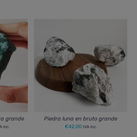
ra grande
Piedra luna en bruto grande
ango
€
42,00
A inc.
IVA inc.