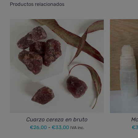
Productos relacionados
Cuarzo cereza en bruto
Mo
Rango
€
26,00
-
€
33,00
€
3
IVA inc.
de