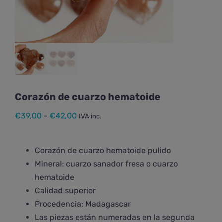
Corazón de cuarzo hematoide
Rango
€
39,00
-
€
42,00
IVA inc.
de
precios:
Corazón de cuarzo hematoide pulido
desde
Mineral: cuarzo sanador fresa o cuarzo
€39,00
hematoide
hasta
Calidad superior
€42,00
Procedencia: Madagascar
Las piezas están numeradas en la segunda