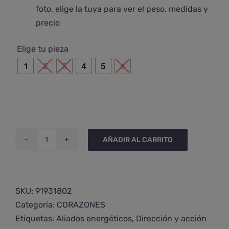
foto, elige la tuya para ver el peso, medidas y
precio

Elige tu pieza
1
2
3
4
5
6
AÑADIR AL CARRITO
Corazón
de
cuarzo
hematoide
SKU:
91931802
cantidad
Categoría:
CORAZONES
Etiquetas:
Aliados energéticos
,
Dirección y acción