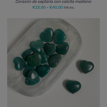
Corazón de septaria con calcita mediano
Rango
€
23,00
-
€
40,00
IVA inc.
de
precios:
desde
€23,00
hasta
€40,00