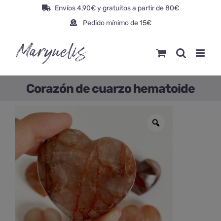
Saltar
Envíos 4,90€ y gratuitos a partir de 80€
al
Pedido mínimo de 15€
contenido
Corazón de cuarzo hematoide